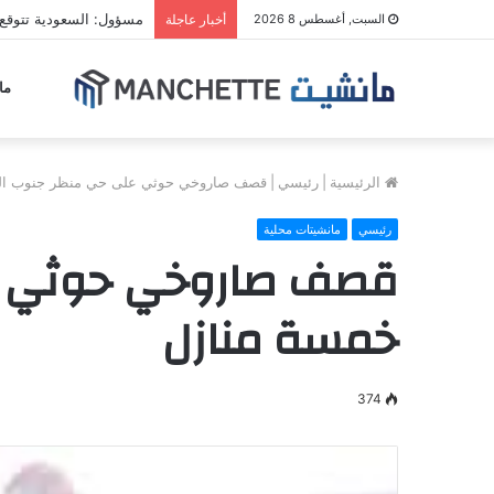
مسؤول: السعودية تتوقع
السبت, أغسطس 8 2026
أخبار عاجلة
ما
الرئيسية
|
رئيسي
|
قصف صاروخي حوثي على حي منظر جنوب الحد
رئيسي
مانشيتات محلية
قصف صاروخي حوثي عل
خمسة منازل
374