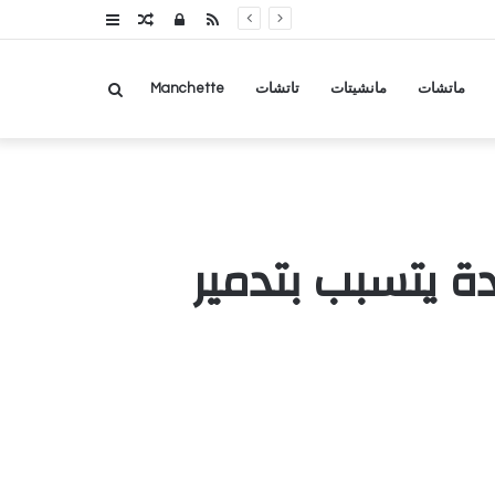
RSS
تسجيل
مقال
عمود
الدخول
عشوائي
جانبي
بحث
ماتشات
مانشيتات
تاتشات
Manchette
عن
 يتسبب بتدمير