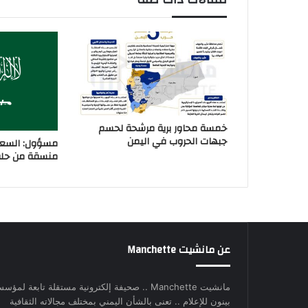
خمسة محاور برية مرشحة لحسم
جبهات الحروب في اليمن
مسؤول: السعو
منسقة من حلفا
عن مانشيت Manchette
مانشيت Manchette .. صحيفة إلكترونية مستقلة تابعة لمؤس
بينون للإعلام .. تعنى بالشأن اليمني بمختلف مجالاته الثقافية