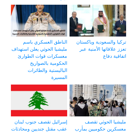
تركيا والسعودية وباكستان
الناطق العسكري باسم
تعزز علاقاتها الأمنية عبر
مليشيا الحوثي يعلن استهداف
اتفاقية دفاع
معسكرات قوات الطوارئ
الحكومية بالصواريخ
الباليستية والطائرات
المسيرة
مليشيا الحوثي تقصف
إسرائيل تقصف جنوب لبنان
معسكرين حكوميين بمأرب
عقب مقتل جنديين ومحادثات