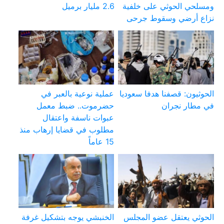
ومسلحي الحوثي على خلفية
2.6 مليار برميل
نزاع أرضي وسقوط جرحى
الحوثيون: قصفنا هدفا سعوديا
عملية نوعية بالعبر في
في مطار نجران
حضرموت.. ضبط معمل
عبوات ناسفة واعتقال
مطلوب في قضايا إرهاب منذ
15 عاماً
الحوثي يعتقل عضو المجلس
الخنبشي يوجه بتشكيل غرفة