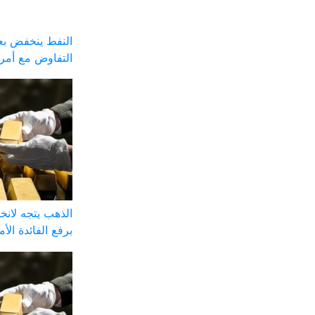
النفط ينخفض بعد
التفاوض مع أمري
الذهب يتجه لان
برفع الفائدة الأم