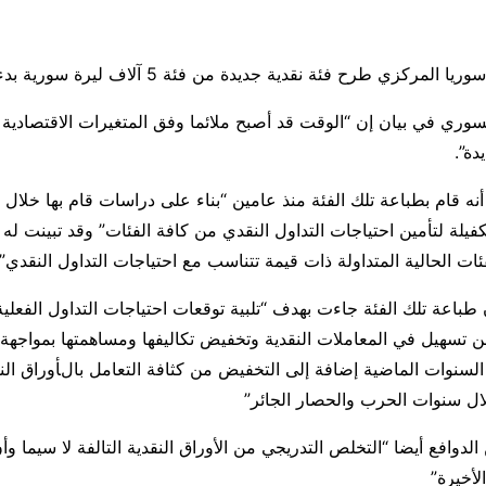
وري في بيان إن “الوقت قد أصبح ملائما وفق المتغيرات الاقتصادية 
دة”.
 قام بطباعة تلك الفئة منذ عامين “بناء على دراسات قام بها خلال 
يلة لتأمين احتياجات التداول النقدي من كافة الفئات” وقد تبينت له “
ئات الحالية المتداولة ذات قيمة تتناسب مع احتياجات التداول النقدي”
طباعة تلك الفئة جاءت بهدف “تلبية توقعات احتياجات التداول الفعلية
من تسهيل في المعاملات النقدية وتخفيض تكاليفها ومساهمتها بمواجهة 
لسنوات الماضية إضافة إلى التخفيض من كثافة التعامل بالأوراق ال
لال سنوات الحرب والحصار الجائر”
لدوافع أيضا “التخلص التدريجي من الأوراق النقدية التالفة لا سيما وأن
الأخيرة”