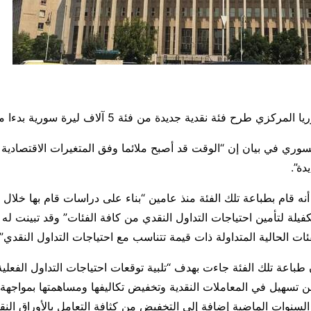
رح فئة نقدية جديدة من فئة 5 آلاف ليرة سورية بدءا من اليوم الأحد
وري في بيان إن “الوقت قد أصبح ملائما وفق المتغيرات الاقتصادية 
دة”.
 قام بطباعة تلك الفئة منذ عامين “بناء على دراسات قام بها خلال 
يلة لتأمين احتياجات التداول النقدي من كافة الفئات” وقد تبينت له “
ئات الحالية المتداولة ذات قيمة تتناسب مع احتياجات التداول النقدي”
طباعة تلك الفئة جاءت بهدف “تلبية توقعات احتياجات التداول الفعلية
من تسهيل في المعاملات النقدية وتخفيض تكاليفها ومساهمتها بمواجهة 
لسنوات الماضية إضافة إلى التخفيض من كثافة التعامل بالأوراق النق