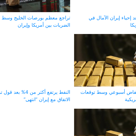
 إحياء إيران الآمال في
تراجع معظم بورصات الخليج وسط ت
كا
الضربات بين أمريكا وإيران
خفاض أسبوعي وسط توقعات
النفط يرتفع أكثر من 4% ب
ريكية
الاتفاق مع إيران “انتهى”