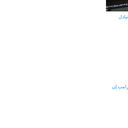
بادل
عد قول ترامب إن