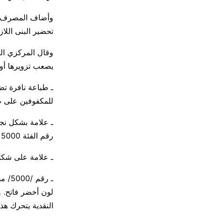
وأضاف المصرف أن
تحضير البنى اللاز
يصعب تزويرها أو 
ـ طباعة نافرة تض
للمكفوفين على 
ـ علامة بشكل نج
رقم الفئة 5000 بألوان متعددة عندما تلوى الورقة.
ـ علامة على شكل 
ـ رق
لون أخضر فاتح. و
النقدية يتحرك هذا