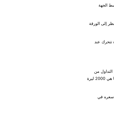
عامودي في وسط الجهة
نظر إلى الورقة
ركية ويحتوي على كتابة لأحرف (CBS) مكررة تتحرك عند
التداول من
فئات ( 50 – 100 – 200 – 500 – 1000 – 2000) ليرة سورية، وكانت آخر فئة يطبعها هي 2000 ليرة
1256 ليرة سورية، بينما سعره في