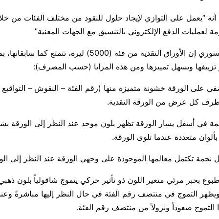
ه “يعمل على التوازي لإيجاد حلول للنقود من مختلف الفئات من خل
مة لعمليات الدفع الإلكتروني بالتنسيق مع الجهات المعنية”
وقال المركزي السوري إن الأوراق النقدية من فئة (5000) ليرة، تتمت
تزييفها ويسهل تمييزها ومن هذه المزايا (حسب المصرف):
في على الورقة خشونة متميزة منها (رقم الفئة – النقوش – التواقيع 
طرف كل عرض من الورقة النقدية.
مة في أسفل يسار الورقة تظهر بلون موحد عند النظر إلى الورقة بش
نجمة تكتمل معالمها الموجودة على وجهي الورقة عند النظر إلى الو
م /5000/ مطبوع بحبر مرئي متغير اللون ذو تأثير حركي يتموج شاقولياً بلون ذه
يظهر التموج في منتصف رقم الفئة في حال النظر إليها مباشرةً وعند 
 التموج صعوداً ونزولاً من منتصف رقم الفئة.