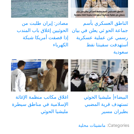
الناطق العسكري بأسم
مصادر: إيران طلبت من
جماعة الحو ثي يعلن في بيان
الحوثيين إغلاق باب المندب
رسمي عن عملية عسكرية
إذا قصفت أمريكا شبكة
أستهدفت سفينتا نفط
الكهرباء
سعودية
البيضاء| مليشيا الحوثي
اغلاق مكاتب منظمة الإغاثة
تستهدف قرية المضبي
الإسلامية في مناطق سيطرة
بطيران مسير
مليشيا الحوثي
Categories:
مانشيتات محلية