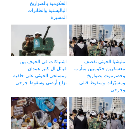
الحكومية بالصواريخ
الباليستية والطائرات
المسيرة
مليشيا الحوثي تقصف
اشتباكات في الجوف بين
معسكرين حكوميين بمأرب
قبائل آل كثير همدان
وحضرموت بصواريخ
ومسلحي الحوثي على خلفية
ومسيّرات وسقوط قتلى
نزاع أرضي وسقوط جرحى
وجرحى