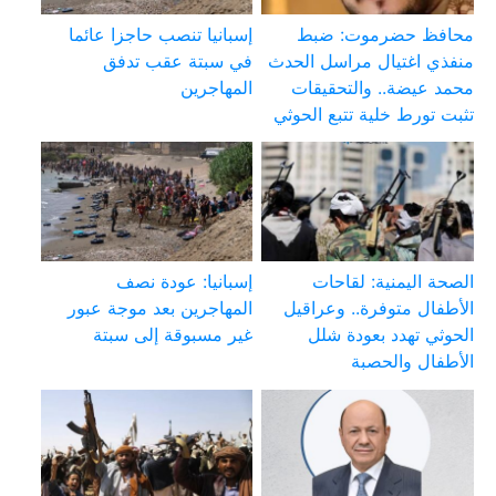
محافظ حضرموت: ضبط
إسبانيا تنصب حاجزا عائما
منفذي اغتيال مراسل الحدث
في سبتة عقب تدفق
محمد عيضة.. والتحقيقات
المهاجرين
تثبت تورط خلية تتبع الحوثي
الصحة اليمنية: لقاحات
إسبانيا: عودة نصف
الأطفال متوفرة.. وعراقيل
المهاجرين بعد موجة عبور
الحوثي تهدد بعودة شلل
غير مسبوقة إلى سبتة
الأطفال والحصبة