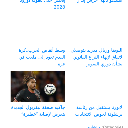
أتليتيكو بأنها “جرس إنذار”
إنجلترا حتى بطولة أوروبا
2028
اليويفا وريال مدريد يتوصلان
وسط أنقاض الحرب..كرة
لاتفاق لإنهاء النزاع القانوني
القدم تعود إلى ملعب في
بشأن دوري السوبر
غزة
لابورتا يستقيل من رئاسة
جاكيه صفقة ليفربول الجديدة
برشلونة لخوض الانتخابات
يتعرض لإصابة “خطيرة”
Categories:
ماتشات