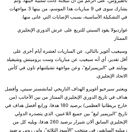
بالفيروس، على الرغم من أن نتيجته كانت سلبية حينها، ولم
يشارك سوى في 9 مباريات هذا الموسم، من بينها 3 مواجهات
في التشكيلة الأساسية، بسبب الإصابات التي عانى منها.
غوارديولا يقود السيتي للتربع على عرش الدوري الإنجليزي
الممتاز
وسيغيب أغوير بالتالي، عن المباريات لعشرة أيام أخرى على
أقل تقدير، أي أنه سيغيب عن مباريات وست بروميتش وشيفيلد
يونايتد في “البريميرليغ”، وعن مواجهة تشيلتنهام تاون في كأس
الاتحاد الإنجليزي.
ويعتبر سيرخيو أغويرو الهداف التاريخي لمانشستر سيتي، وأفضل
هداف في تاريخ الدوري الإنجليزي الممتاز من بين الأجانب (من
خارج بريطانيا العظمى) برصيد 180 هدفا، ورابع أفضل هداف في
تاريخ “البريمير ليغ” بين جميع اللاعبين، الذي يتصدره الدولي
الإنجليزي السابق آلان شيرار برصيد 260 هدفا، ويليه كل من
زميليه السابقين في منتخب “الأسود الثلاثة”، واين روني برصيد