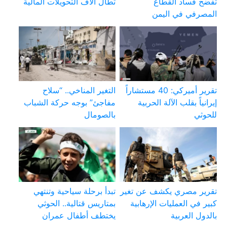
تفضح فساد القطاع
تطال آلاف التحويلات المالية
المصرفي في اليمن
تقرير أميركي: 40 مستشاراً
التغير المناخي.. “سلاح
إيرانياً بقلب الآلة الحربية
مفاجئ” بوجه حركة الشباب
للحوثي
بالصومال
تقرير مصري يكشف عن تغير
تبدأ برحلة سياحية وتنتهي
كبير في العمليات الإرهابية
بمتاريس قتالية.. الحوثي
بالدول العربية
يختطف أطفال عمران