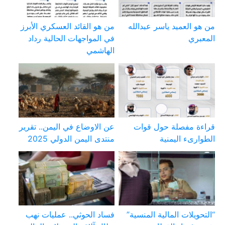
من هو العميد ياسر عبدالله
من هو القائد العسكري الأبرز
المعبري
في المواجهات الحالية رداد
الهاشمي
قراءة مفصلة حول قوات
عن الاوضاع في اليمن.. تقرير
الطوارىء اليمنية
منتدى اليمن الدولي 2025
“التحويلات المالية المنسية”
فساد الحوثي.. عمليات نهب