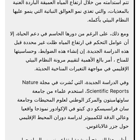
تتم استدامته من خلال ارتفاع المياه العميقة الباردة الغنية
بالمغذيات، والتي تغذي نمو العوالق النباتية التي ينمو عليها
النظام البيئي بأكمله.
ومع ذلك، على الرغم من دورها الحاسم في دعم الحياة، إلا
أن عوامل التحكم في ارتفاع المياه ظلت غير محددة قبل
هذه الدراسة الجديدة. إن إنشاء هذه الضوابط، وحساسيتها
للمناخ ، أمر بالغ الأهمية لتقييم مرونة النظام البيئي
الإقليمي في مواجهة التغيرات المناخية الحديثة.
وفي الدراسة الجديدة، التي نُشرت في مجلة Nature
Scientific Reports، استخدم علماء من جامعة
ساوثهامبتون والمركز الوطني لعلوم المحيطات وجامعة
سان فرانسيسكو دي كيتو في الإكوادور نموذجا واقعيا
وعالي الدقة للكمبيوتر لدراسة دوران المحيط الإقليمي
حول جزر غالاباغوس.
وأظهر هذا النموذج أن شدة ارتفاع منسوب المياه حول