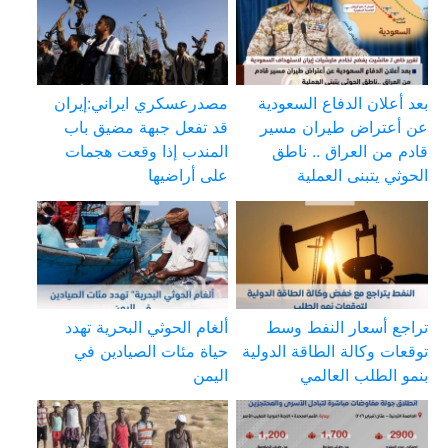
بعد أعلان الدفاع السعودية
مصدرعسكري ايراني:إيران
عن أعتراض طيران مسير
قد تفعل جبهة مضيق باب
قادم من العراق .. ناطق
المندب إذا وقعت هجمات
الحوثي يتبنى العملية
على أراضيها
تراجع أسعار النفط وسط
ألغام الحوثي البحرية تهدد
توقعات وكالة الطاقة الدولية
حياة مئات الصيادين في
بنمو الطلب العالمي
اليمن