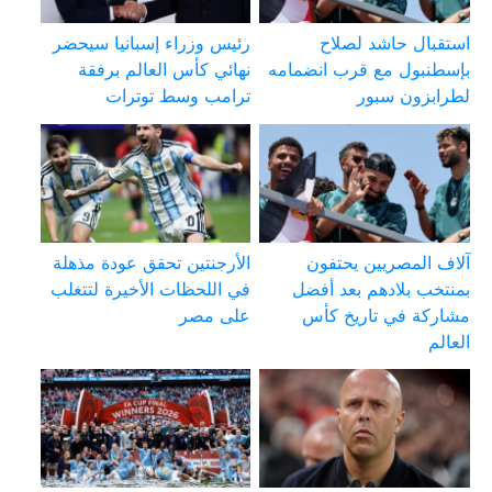
استقبال حاشد لصلاح
رئيس وزراء إسبانيا سيحضر
بإسطنبول مع قرب انضمامه
نهائي كأس العالم برفقة
لطرابزون سبور
ترامب وسط توترات
آلاف المصريين يحتفون
الأرجنتين تحقق عودة مذهلة
بمنتخب بلادهم بعد أفضل
في اللحظات الأخيرة لتتغلب
مشاركة في تاريخ كأس
على مصر
العالم