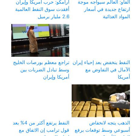
الفاو: العالم سيواجه موجة
أرامكو: حرب أمريكا وإيران
ارتفاع جديدة في أسعار
أفقدت سوق النفط العالمية
المواد الغذائية
2.6 مليار برميل
النفط ينخفض بعد إحياء إيران
تراجع معظم بورصات الخليج
الآمال في التفاوض مع
وسط تبادل الضربات بين
أمريكا
أمريكا وإيران
الذهب يتجه لانخفاض
النفط يرتفع أكثر من 4% بعد
أسبوعي وسط توقعات برفع
قول ترامب إن الاتفاق مع