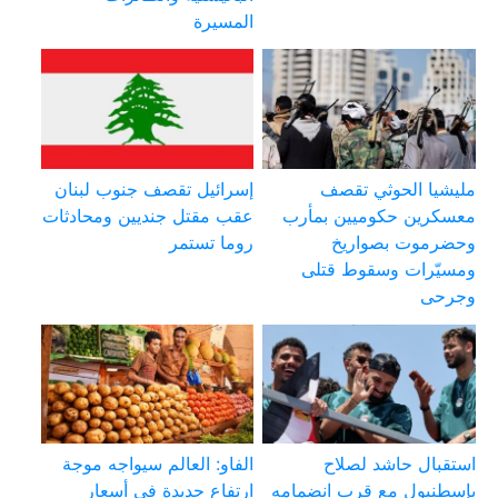
المسيرة
مليشيا الحوثي تقصف
إسرائيل تقصف جنوب لبنان
معسكرين حكوميين بمأرب
عقب مقتل جنديين ومحادثات
وحضرموت بصواريخ
روما تستمر
ومسيّرات وسقوط قتلى
وجرحى
استقبال حاشد لصلاح
الفاو: العالم سيواجه موجة
بإسطنبول مع قرب انضمامه
ارتفاع جديدة في أسعار