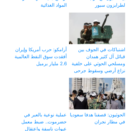
لطرابزون سبور
المواد الغذائية
اشتباكات في الجوف بين
أرامكو: حرب أمريكا وإيران
قبائل آل كثير همدان
أفقدت سوق النفط العالمية
ومسلحي الحوثي على خلفية
2.6 مليار برميل
نزاع أرضي وسقوط جرحى
الحوثيون: قصفنا هدفا سعوديا
عملية نوعية بالعبر في
في مطار نجران
حضرموت.. ضبط معمل
عبوات ناسفة واعتقال