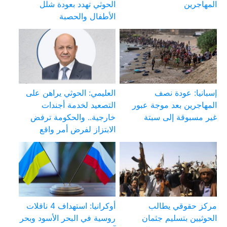
المهاجرين
الحوثي تهدد بعودة شلل
الأطفال والحصبة
إسبانيا: عودة نصف
العليمي: الحوثي يراهن على
المهاجرين بعد موجة عبور
التصعيد لخدمة أجندات
غير مسبوقة إلى سبتة
خارجية.. والحكومة ترفض
الابتزاز لفرض أمر واقع
مركز حقوقي يطالب
أوكرانيا: استهداف 4 ناقلات
الحوثيين بتسليم جثمان
روسية في البحر الأسود وبحر