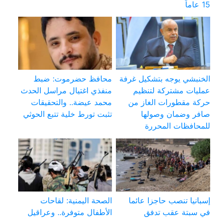
15 عاماً
الخنبشي يوجه بتشكيل غرفة
محافظ حضرموت: ضبط
عمليات مشتركة لتنظيم
منفذي اغتيال مراسل الحدث
حركة مقطورات الغاز من
محمد عيضة.. والتحقيقات
صافر وضمان وصولها
تثبت تورط خلية تتبع الحوثي
للمحافظات المحررة
إسبانيا تنصب حاجزا عائما
الصحة اليمنية: لقاحات
في سبتة عقب تدفق
الأطفال متوفرة.. وعراقيل