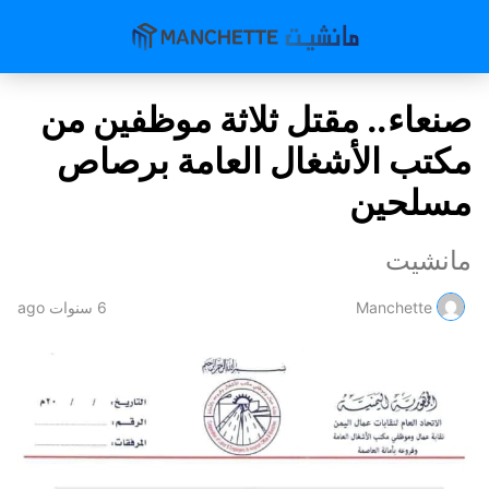
صنعاء.. مقتل ثلاثة موظفين من
مكتب الأشغال العامة برصاص
مسلحين
مانشيت
Manchette
6 سنوات ago