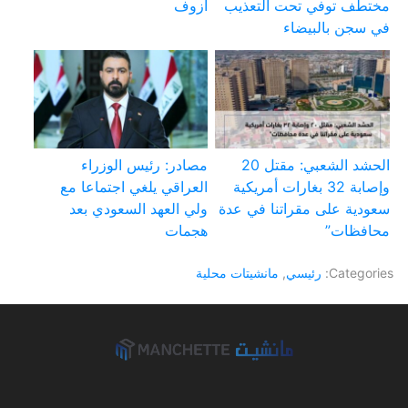
مختطف توفي تحت التعذيب
آزوف
في سجن بالبيضاء
الحشد الشعبي: مقتل 20
مصادر: رئيس الوزراء
وإصابة 32 بغارات أمريكية
العراقي يلغي اجتماعا مع
سعودية على مقراتنا في عدة
ولي العهد السعودي بعد
محافظات”
هجمات
Categories:
رئيسي
,
مانشيتات محلية