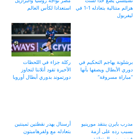
تشيلسي يضع حدا لست
مصر تواجه روسيا والبرازيل
هزائم متتالية بتعادله 1-1 في
استعدادا لكأس العالم
ليفربول
برشلونة يهاجم التحكيم في
ركلة جزاء في اللحظات
دوري الأبطال ويصفها بأنها
الأخيرة تقود أتلانتا لتجاوز
“مباراة مسروقة”
دورتموند بدوري أبطال أوروبا
مدرب بايرن ينتقد مورينيو
أرسنال يهدر نقطتين ثمينتين
بسبب رده على أزمة
بتعادله مع ولفرهامبتون
فينيسيوس المتعلقة