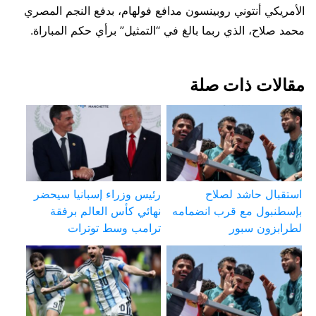
الأمريكي أنتوني روبينسون مدافع فولهام، بدفع النجم المصري
محمد صلاح، الذي ربما بالغ في “التمثيل” برأي حكم المباراة.
مقالات ذات صلة
استقبال حاشد لصلاح
رئيس وزراء إسبانيا سيحضر
بإسطنبول مع قرب انضمامه
نهائي كأس العالم برفقة
لطرابزون سبور
ترامب وسط توترات