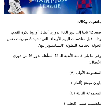
مانشيت-وكالات
صعد 12 ناديا إلى دور الـ16 لدوري أبطال أوروبا لكرة القدم،
وذلك قبل منافسات اليوم الأربعاء، التي تشهد 8 مباريات ضمن
الجولة الختامية للبطولة “التشامبيونز ليغ”.
وفي ما يلي قائمة الأندية الـ 12 المتأهلة لدور 16 من دوري
الأبطال:
المجموعة الأولى (A):
بايرن ميونخ (ألمانيا)
المجموعة الثالثة (C):
مانشستر سيتي (إنجلترا)