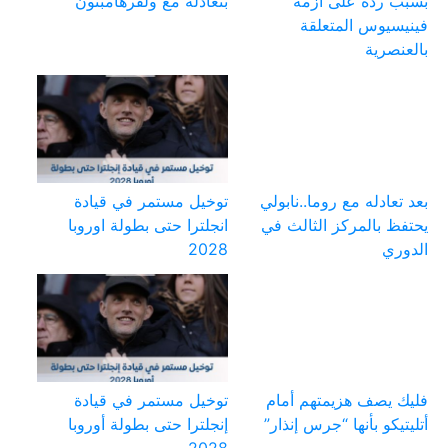
بسبب رده على أزمة
بتعادله مع ولفرهامبتون
فينيسيوس المتعلقة
بالعنصرية
بعد تعادله مع روما..نابولي
توخيل مستمر في قيادة
يحتفظ بالمركز الثالث في
انجلترا حتى بطولة اوروبا
الدوري
2028
فليك يصف هزيمتهم أمام
توخيل مستمر في قيادة
أتليتيكو بأنها “جرس إنذار”
إنجلترا حتى بطولة أوروبا
2028