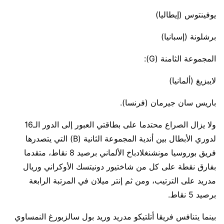
يوفينتوس (إيطاليا)
برشلونة (إسبانيا)
المجموعة الثامنة (G):
لايبزيغ (ألمانيا)
باريس سان جيرمان (فرنسا).
ولا يزال الصراع محتدما على بطاقتي العبور إلى الدور الـ16
لدوري الأبطال بين أندية المجموعة الثانية (B) التي يتصدرها
فريق بوروسيا مونشنغلادباخ الألماني برصيد 8 نقاط، متقدما
بفارق نقطة على كل من شاختيور دونيتسك الأوكراني وريال
مدريد على الترتيب، ومن ثم إنتر ميلان في المرتبة الرابعة
برصيد 5 نقاط.
بينما يتنافس فريقا أتلتيكو مدريد وريد بول سالزبورغ النمساوي