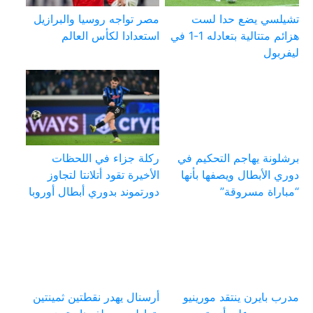
تشيلسي يضع حدا لست
مصر تواجه روسيا والبرازيل
هزائم متتالية بتعادله 1-1 في
استعدادا لكأس العالم
ليفربول
برشلونة يهاجم التحكيم في
ركلة جزاء في اللحظات
دوري الأبطال ويصفها بأنها
الأخيرة تقود أتلانتا لتجاوز
“مباراة مسروقة”
دورتموند بدوري أبطال أوروبا
مدرب بايرن ينتقد مورينيو
أرسنال يهدر نقطتين ثمينتين