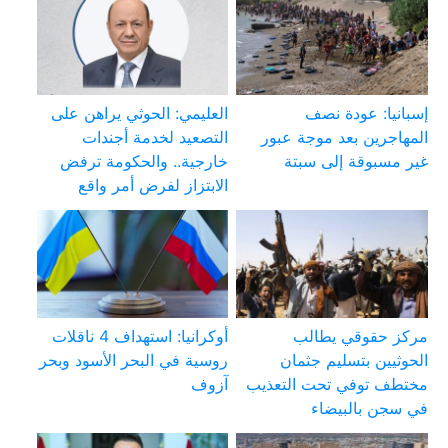
إسبانيا: عودة نصف
العليمي: الحوثي يراهن على
المهاجرين بعد موجة عبور
التصعيد لخدمة أجندات
غير مسبوقة إلى سبتة
خارجية.. والحكومة ترفض
الابتزاز لفرض أمر واقع
مركز حقوقي يطالب
أوكرانيا: استهداف 4 ناقلات
الحوثيين بتسليم جثمان
روسية في البحر الأسود وبحر
مختطف توفي تحت التعذيب
آزوف
في سجن بالبيضاء