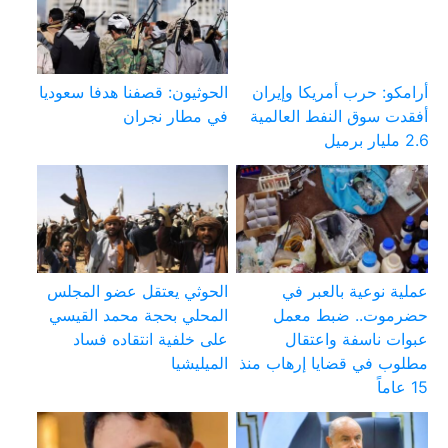
أرامكو: حرب أمريكا وإيران
الحوثيون: قصفنا هدفا سعوديا
أفقدت سوق النفط العالمية
في مطار نجران
2.6 مليار برميل
عملية نوعية بالعبر في
الحوثي يعتقل عضو المجلس
حضرموت.. ضبط معمل
المحلي بحجة محمد القيسي
عبوات ناسفة واعتقال
على خلفية انتقاده فساد
مطلوب في قضايا إرهاب منذ
الميليشيا
15 عاماً