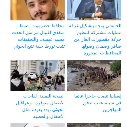
الخنبشي يوجه بتشكيل غرفة
محافظ حضرموت: ضبط
عمليات مشتركة لتنظيم
منفذي اغتيال مراسل الحدث
حركة مقطورات الغاز من
محمد عيضة.. والتحقيقات
صافر وضمان وصولها
تثبت تورط خلية تتبع الحوثي
للمحافظات المحررة
إسبانيا تنصب حاجزا عائما
الصحة اليمنية: لقاحات
في سبتة عقب تدفق
الأطفال متوفرة.. وعراقيل
المهاجرين
الحوثي تهدد بعودة شلل
الأطفال والحصبة