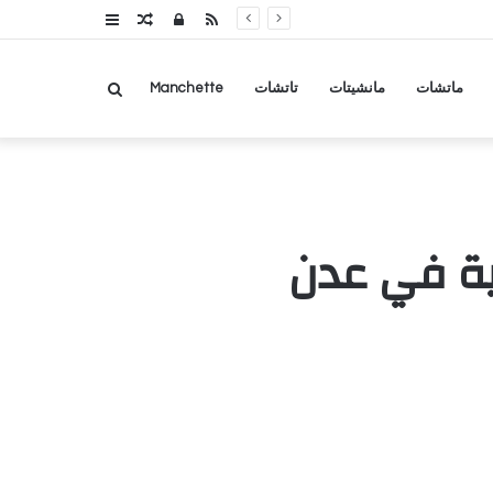
RSS
تسجيل
مقال
عمود
الدخول
عشوائي
جانبي
بحث
ماتشات
مانشيتات
تاتشات
Manchette
عن
بية في عدن