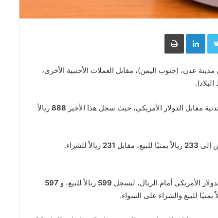
Face
Twitter
LinkedIn
طباعة
ي مدينة عدن، (جنوب اليمن)، مقابل العملات الأجنبية الأخرى،
لبلاد).
نية مقابل الدولار الأمريكي، حيث سجل هذا الأخير
888
ريالاً
ض إلى
233
ريالاً يمنيًا للبيع، مقابل
231
ريالاً للشراء.
ولار الأمريكي أمام الريال، ليسجل
599
ريالاً للبيع، و
597
اً يمنيًا للبيع والشراء على السواء.