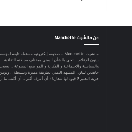
عن مانشيت Manchette
مانشيت Manchette .. صحيفة إلكترونية مستقلة تابعة لمؤس
بينون للإعلام .. تعنى بالشأن اليمني بمختلف مجالاته الثقافية
والسياسية والاجتماعية و الفكرية و المواضيع المتنوعة .. نسعى
جاهدين لتناول المشهد اليمني بطريقة مميزة وبسيطة .. ونؤمن
حرية التعبير لا قيود لها شعارنا ( أن أعرف أكثر .. أن أكتب ما أري
.