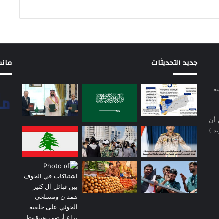
جديد التحديثات
مانشيت 
سة
 أن
د )