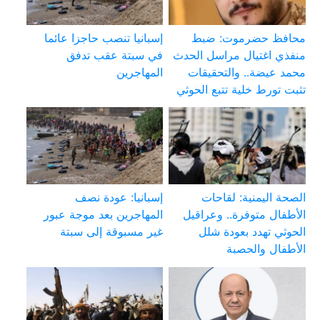
محافظ حضرموت: ضبط
إسبانيا تنصب حاجزا عائما
منفذي اغتيال مراسل الحدث
في سبتة عقب تدفق
محمد عيضة.. والتحقيقات
المهاجرين
تثبت تورط خلية تتبع الحوثي
الصحة اليمنية: لقاحات
إسبانيا: عودة نصف
الأطفال متوفرة.. وعراقيل
المهاجرين بعد موجة عبور
الحوثي تهدد بعودة شلل
غير مسبوقة إلى سبتة
الأطفال والحصبة