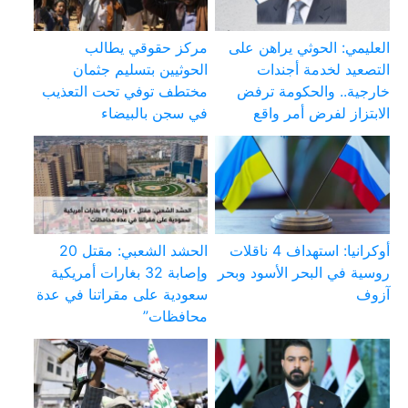
العليمي: الحوثي يراهن على
مركز حقوقي يطالب
التصعيد لخدمة أجندات
الحوثيين بتسليم جثمان
خارجية.. والحكومة ترفض
مختطف توفي تحت التعذيب
الابتزاز لفرض أمر واقع
في سجن بالبيضاء
أوكرانيا: استهداف 4 ناقلات
الحشد الشعبي: مقتل 20
روسية في البحر الأسود وبحر
وإصابة 32 بغارات أمريكية
آزوف
سعودية على مقراتنا في عدة
محافظات”