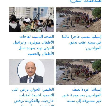
للمحافظات المحررة
إسبانيا تنصب حاجزا عائما
الصحة اليمنية: لقاحات
في سبتة عقب تدفق
الأطفال متوفرة.. وعراقيل
المهاجرين
الحوثي تهدد بعودة شلل
الأطفال والحصبة
إسبانيا: عودة نصف
العليمي: الحوثي يراهن على
المهاجرين بعد موجة عبور
التصعيد لخدمة أجندات
غير مسبوقة إلى سبتة
خارجية.. والحكومة ترفض