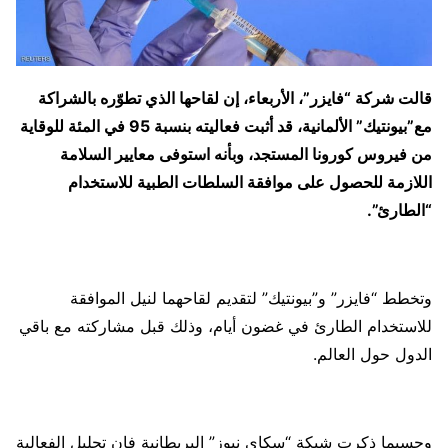
قالت شركة “فايزر”، الأربعاء، إن لقاحها الذي تطوّره بالشراكة
مع”بيونتيك” الألمانية، قد أثبت فعاليته بنسبة 95 في المئة للوقاية
من فيروس كورونا المستجد، وبأنه استوفى معايير السلامة
اللازمة للحصول على موافقة السلطات الطبية للاستخدام
“الطارئ”.
وتخطط “فايزر” و”بيونتيك” لتقديم لقاحهما لنيل الموافقة
للاستخدام الطارئ في غضون أيام، وذلك قبل مشاركته مع باقي
الدول حول العالم.
وحسبما ذكرت شبكة “سكاي نيوز” البريطانية فإن تحليل الفعالية