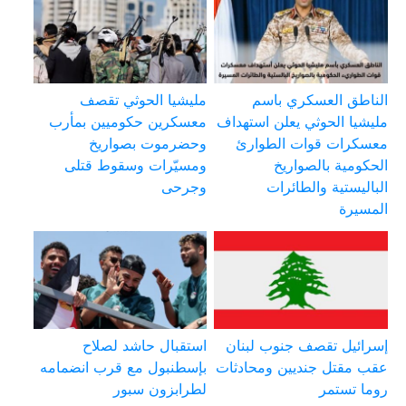
الناطق العسكري باسم
مليشيا الحوثي تقصف
مليشيا الحوثي يعلن استهداف
معسكرين حكوميين بمأرب
معسكرات قوات الطوارئ
وحضرموت بصواريخ
الحكومية بالصواريخ
ومسيّرات وسقوط قتلى
الباليستية والطائرات
وجرحى
المسيرة
إسرائيل تقصف جنوب لبنان
استقبال حاشد لصلاح
عقب مقتل جنديين ومحادثات
بإسطنبول مع قرب انضمامه
روما تستمر
لطرابزون سبور