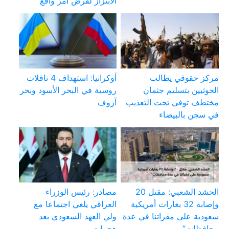
الابتزاز لفرض أمر واقع
مركز حقوقي يطالب
أوكرانيا: استهداف 4 ناقلات
الحوثيين بتسليم جثمان
روسية في البحر الأسود وبحر
مختطف توفي تحت التعذيب
آزوف
في سجن بالبيضاء
الحشد الشعبي: مقتل 20
مصادر: رئيس الوزراء
وإصابة 32 بغارات أمريكية
العراقي يلغي اجتماعا مع
سعودية على مقراتنا في عدة
ولي العهد السعودي بعد
محافظات”
هجمات