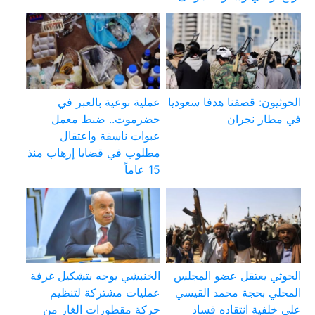
الحوثيون: قصفنا هدفا سعوديا
عملية نوعية بالعبر في
في مطار نجران
حضرموت.. ضبط معمل
عبوات ناسفة واعتقال
مطلوب في قضايا إرهاب منذ
15 عاماً
الحوثي يعتقل عضو المجلس
الخنبشي يوجه بتشكيل غرفة
المحلي بحجة محمد القيسي
عمليات مشتركة لتنظيم
على خلفية انتقاده فساد
حركة مقطورات الغاز من