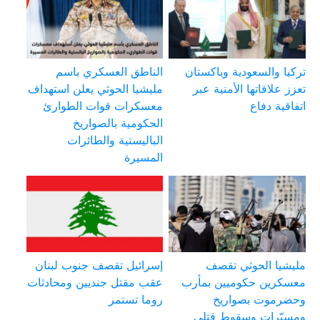
تركيا والسعودية وباكستان
الناطق العسكري باسم
تعزز علاقاتها الأمنية عبر
مليشيا الحوثي يعلن استهداف
اتفاقية دفاع
معسكرات قوات الطوارئ
الحكومية بالصواريخ
الباليستية والطائرات
المسيرة
مليشيا الحوثي تقصف
إسرائيل تقصف جنوب لبنان
معسكرين حكوميين بمأرب
عقب مقتل جنديين ومحادثات
وحضرموت بصواريخ
روما تستمر
ومسيّرات وسقوط قتلى