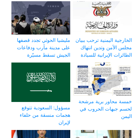
الخارجية اليمنية ترحب ببيان
مليشيا الحوثي تجدد قصفها
مجلس الأمن وتدين انتهاك
على مدينة مأرب ودفاعات
الطائرات الإيرانية للسيادة
الجيش تسقط مسيّرة
خمسة محاور برية مرشحة
مسؤول: السعودية تتوقع
لحسم جبهات الحروب في
هجمات منسقة من حلفاء
اليمن
لإيران