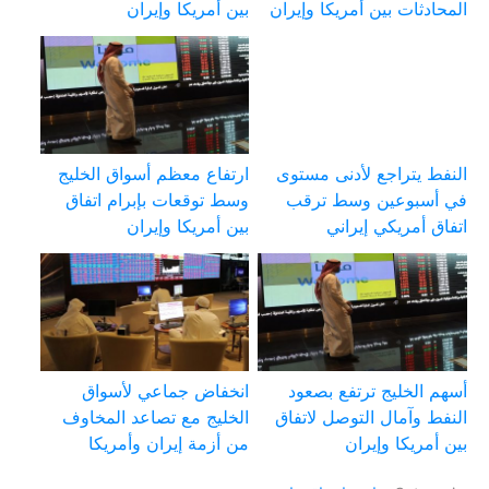
المحادثات بين أمريكا وإيران
بين أمريكا وإيران
النفط يتراجع لأدنى مستوى
ارتفاع معظم أسواق الخليج
في أسبوعين وسط ترقب
وسط توقعات بإبرام اتفاق
اتفاق أمريكي إيراني
بين أمريكا وإيران
أسهم الخليج ترتفع بصعود
انخفاض جماعي لأسواق
النفط وآمال التوصل لاتفاق
الخليج مع تصاعد المخاوف
بين أمريكا وإيران
من أزمة إيران وأمريكا