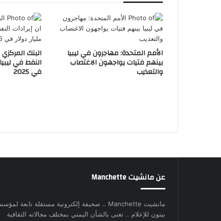
الأمم المتحدة: مهاجرون في ليبيا
البنك المركزي ا
بينهم فتيات يواجهون الاغتصاب
والتعذيب
في 2025
عن مانشيت Manchette
مانشيت Manchette .. صحيفة إلكترونية مستقلة تابعة لمؤس
بينون للإعلام .. تعنى بالشأن اليمني بمختلف مجالاته الثقافية