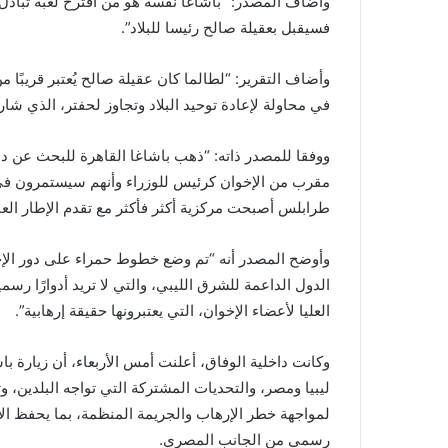
وأضاف المصدر: “باشاغا نفسه هو من اقترح لعبة تبادل ع
فسيقبل بعقيلة صالح رئيسا للبلاد”.
وأضاف التقرير: “لطالما كان عقيلة صالح يُعتبر قريبًا 
في محاولة لإعادة توحيد البلاد وتجاوز لحفتر، الذي شارك
ووفقا للمصدر ذاته: “ذهب باشاغا القاهرة للبحث عن د
مقرب من الإخوان كرئيس للوزراء وأنهم سيستمرون في 
طرابلس أصبحت مركزية أكثر فأكثر مع تقدم الإطار العام
وأوضح المصدر أنه “تم وضع خطوط حمراء على دور الإخو
الدول الداعمة للشرق الليبي، والتي لا تريد أدوارًا 
العليا لأعضاء الإخوان، التي يعتبرونها حقيقة إرهابية”.
وكانت داخلية الوفاق، أعلنت أمس الأربعاء، أن زيارة با
ليبيا ومصر، والتحديات المشتركة التي تواجه البلدين، و
لمواجهة خطر الإرهاب والجريمة المنظمة، بما يحفظ ال
رسمي من الجانب المصري.