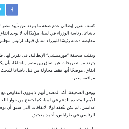
book
كشف تقرير إيطالي عدم صحة ما يتردد عن تأييد مصر لت
باشاغا، رئاسة الوزراء في ليبيا، مؤكدًا أنه لا يوجد ات
مقايضة دعمه رئيسًا للوزراء مقابل قبوله لرئيس مجلس
ونقلت صحيفة “فورميتشي” الإيطالية، في تقرير لها، طا
يتردد من تصريحات عن اتفاق بين مصر وباشاغا، بأن يكون 
اتفاق، موضحًا أنها فقط محاولة من قبل باشاغا للبحث 
موافقة مصر.
ووفق الصحيفة، أكد المصدر أنهم لا ينوون التفاوض مع ال
الأمم المتحدة للدعم في ليبيا، كما يتضح من حوار اللج
غدامس، لم تكن لتُعقد لولا الاتفاقات التي سبق أن ت
الرئاسي في طرابلس، أحمد معيتيق.