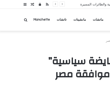
RSS
تسجيل
مقال
عمود
ة والطائرات المسيرة
الدخول
عشوائي
جانبي
بحث
ماتشات
مانشيتات
تاتشات
Manchette
صر
عن
قايضة سياسية”
ن موافقة مصر