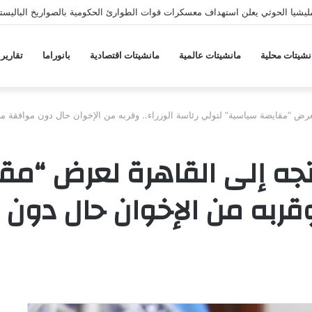
يشيا الحوثي يعلن استهداف معسكرات قوات الطوارئ الحكومية بالصواريخ الباليستي
نشيتات محلية
مانشيتات عالمية
مانشيتات اقتصادية
بانوراما
تقارير
لعرض “مقايضة سياسية” لتولي رئاسة الوزراء.. وقربه من الإخوان حال دون موافقة م
 اتجه إلى القاهرة لعرض “م
. وقربه من الإخوان حال دو