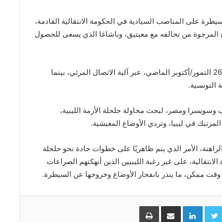
رة على المناصب السيادية في الحكومة الانتقالية القادمة،
 المرجوة من تحالفه مع معيتيق، وباشاغا الذي يسعى للحصول
وانطلقت الاجتماعات التمهيدية للمشاورات الليبية يوم 26 التمور/أكتوبر الماضي، عبر آلية الاتصال المرئي، بينما
 وسويسرا ومصر، لبحث محاولة حلحلة الأزمة الليبية،
مرتبك في ليبيا، وتردي الأوضاع المعيشية.
لراهنة، الأمر الذي ينم ظاهريًا على خطوات جادة نحو حلحلة
ة الانتقالية، على غير رغبة الليبيين الذين أنهكتهم الصراعات
 وقت ممكن، ما ينذر بانفجار الأوضاع وخروجها عن السيطرة.
Facebo
Twitter
LinkedIn
مشاركة عبر البريد
طباعة