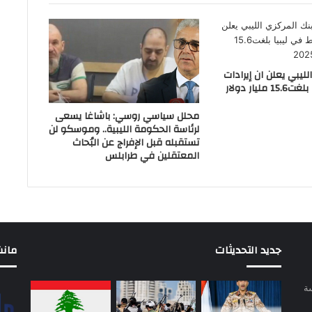
لليبي يعلن ان إيرادات
النفط في ليبيا بلغت15.6 مليار دولار
محلل سياسي روسي: باشاغا يسعى
لرئاسة الحكومة الليبية.. وموسكو لن
تستقبله قبل الإفراج عن البُحاث
المعتقلين في طرابلس
جديد التحديثات
مانشيت 
سة