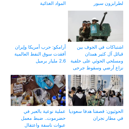
لطرابزون سبور
المواد الغذائية
اشتباكات في الجوف بين
أرامكو: حرب أمريكا وإيران
قبائل آل كثير همدان
أفقدت سوق النفط العالمية
ومسلحي الحوثي على خلفية
2.6 مليار برميل
نزاع أرضي وسقوط جرحى
الحوثيون: قصفنا هدفا سعوديا
عملية نوعية بالعبر في
في مطار نجران
حضرموت.. ضبط معمل
عبوات ناسفة واعتقال