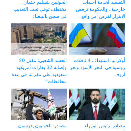
التصعيد لخدمة أجندات
الحوثيين بتسليم جثمان
خارجية.. والحكومة ترفض
مختطف توفي تحت التعذيب
الابتزاز لفرض أمر واقع
في سجن بالبيضاء
أوكرانيا: استهداف 4 ناقلات
الحشد الشعبي: مقتل 20
روسية في البحر الأسود وبحر
وإصابة 32 بغارات أمريكية
آزوف
سعودية على مقراتنا في عدة
محافظات”
مصادر: رئيس الوزراء
مصادر: الحوثيون يدرسون