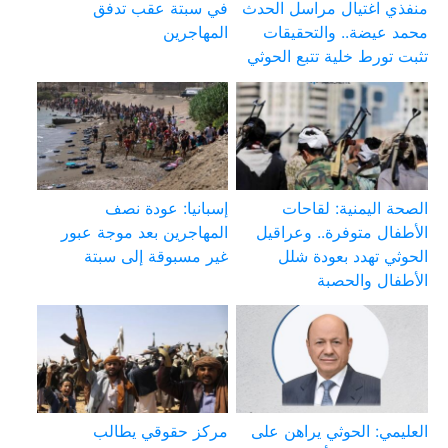
منفذي اغتيال مراسل الحدث
في سبتة عقب تدفق
محمد عيضة.. والتحقيقات
المهاجرين
تثبت تورط خلية تتبع الحوثي
الصحة اليمنية: لقاحات
إسبانيا: عودة نصف
الأطفال متوفرة.. وعراقيل
المهاجرين بعد موجة عبور
الحوثي تهدد بعودة شلل
غير مسبوقة إلى سبتة
الأطفال والحصبة
العليمي: الحوثي يراهن على
مركز حقوقي يطالب