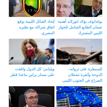
بوغدانوف يؤكد لنورلاند أهمية
إتحاد القبائل الليبية يوقع
ضمان الطابع الشامل للحوار
اتفاق شراكة مع نظيره
الليبي المشترك
المصري
للسيطرة على ثرواته..
ويليامز: كل الدول وافقت
الدوحة وأنقرة تشعلان
على مسار برلين ماعدا قطر
الصراع في الجنوب الليبي