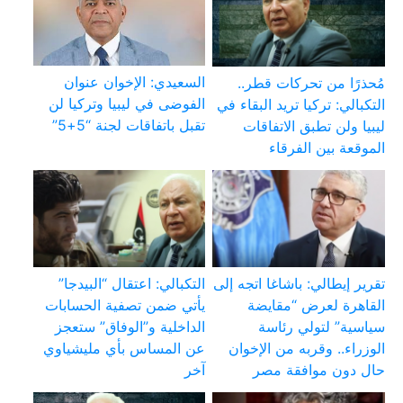
السعيدي: الإخوان عنوان
مُحذرًا من تحركات قطر..
الفوضى في ليبيا وتركيا لن
التكبالي: تركيا تريد البقاء في
تقبل باتفاقات لجنة “5+5”
ليبيا ولن تطبق الاتفاقات
الموقعة بين الفرقاء
تقرير إيطالي: باشاغا اتجه إلى
التكبالي: اعتقال “البيدجا”
القاهرة لعرض “مقايضة
يأتي ضمن تصفية الحسابات
سياسية” لتولي رئاسة
الداخلية و”الوفاق” ستعجز
الوزراء.. وقربه من الإخوان
عن المساس بأي مليشياوي
حال دون موافقة مصر
آخر