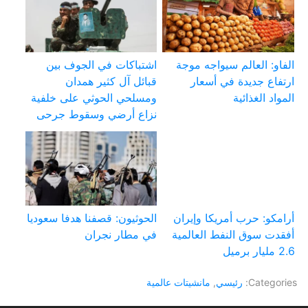
الفاو: العالم سيواجه موجة
اشتباكات في الجوف بين
ارتفاع جديدة في أسعار
قبائل آل كثير همدان
المواد الغذائية
ومسلحي الحوثي على خلفية
نزاع أرضي وسقوط جرحى
أرامكو: حرب أمريكا وإيران
الحوثيون: قصفنا هدفا سعوديا
أفقدت سوق النفط العالمية
في مطار نجران
2.6 مليار برميل
Categories:
رئيسي
,
مانشيتات عالمية