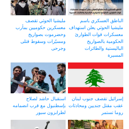
الناطق العسكري باسم
مليشيا الحوثي تقصف
مليشيا الحوثي يعلن استهداف
معسكرين حكوميين بمأرب
معسكرات قوات الطوارئ
وحضرموت بصواريخ
الحكومية بالصواريخ
ومسيّرات وسقوط قتلى
الباليستية والطائرات
وجرحى
المسيرة
إسرائيل تقصف جنوب لبنان
استقبال حاشد لصلاح
عقب مقتل جنديين ومحادثات
بإسطنبول مع قرب انضمامه
روما تستمر
لطرابزون سبور