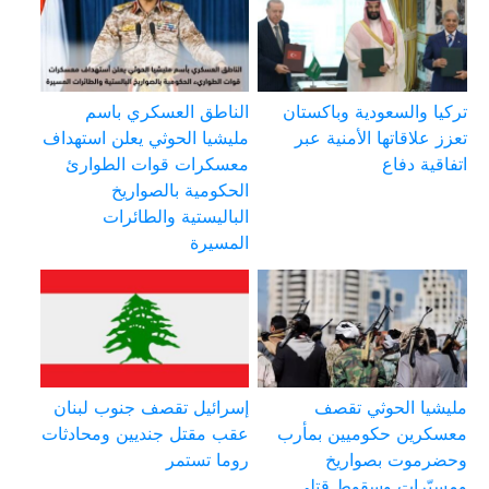
تركيا والسعودية وباكستان
الناطق العسكري باسم
تعزز علاقاتها الأمنية عبر
مليشيا الحوثي يعلن استهداف
اتفاقية دفاع
معسكرات قوات الطوارئ
الحكومية بالصواريخ
الباليستية والطائرات
المسيرة
مليشيا الحوثي تقصف
إسرائيل تقصف جنوب لبنان
معسكرين حكوميين بمأرب
عقب مقتل جنديين ومحادثات
وحضرموت بصواريخ
روما تستمر
ومسيّرات وسقوط قتلى