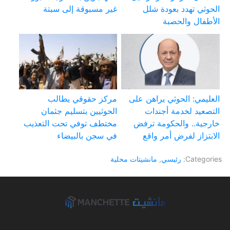
الحوثي تهدد بعودة شلل
غير مسبوقة إلى سبتة
الأطفال والحصبة
العليمي: الحوثي يراهن على
مركز حقوقي يطالب
التصعيد لخدمة أجندات
الحوثيين بتسليم جثمان
خارجية.. والحكومة ترفض
مختطف توفي تحت التعذيب
الابتزاز لفرض أمر واقع
في سجن بالبيضاء
Categories:
رئيسي
,
مانشيتات محلية