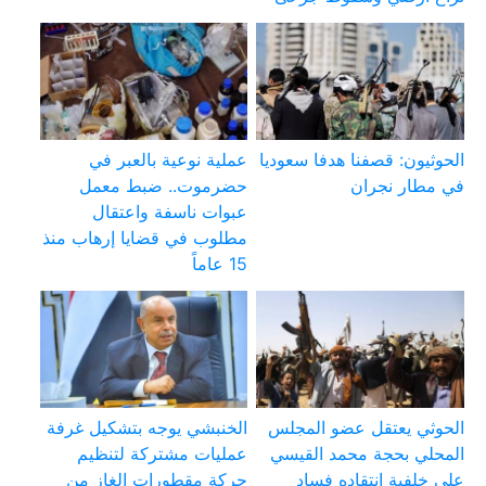
الحوثيون: قصفنا هدفا سعوديا
عملية نوعية بالعبر في
في مطار نجران
حضرموت.. ضبط معمل
عبوات ناسفة واعتقال
مطلوب في قضايا إرهاب منذ
15 عاماً
الحوثي يعتقل عضو المجلس
الخنبشي يوجه بتشكيل غرفة
المحلي بحجة محمد القيسي
عمليات مشتركة لتنظيم
على خلفية انتقاده فساد
حركة مقطورات الغاز من