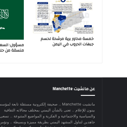
خمسة محاور برية مرشحة لحسم
جبهات الحروب في اليمن
مسؤول: السعو
منسقة من حلفا
عن مانشيت Manchette
مانشيت Manchette .. صحيفة إلكترونية مستقلة تابعة لمؤس
بينون للإعلام .. تعنى بالشأن اليمني بمختلف مجالاته الثقافية
والسياسية والاجتماعية و الفكرية و المواضيع المتنوعة .. نسعى
جاهدين لتناول المشهد اليمني بطريقة مميزة وبسيطة .. ونؤمن