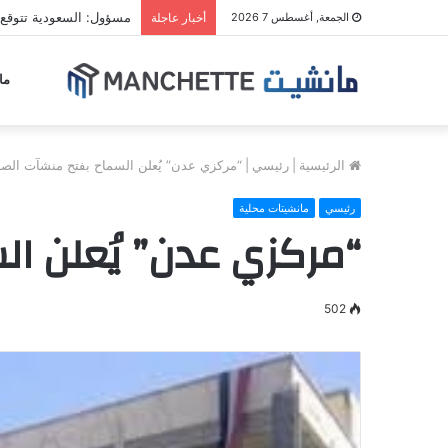
مسؤول: السعودية تتوقع 
الجمعة, أغسطس 7 2026
أخبار عاجلة
ما
الرئيسية
|
رئيسي
|
“مركزي عدن” يُعلن السماح بفتح منشآت الصر
رئيسي
مانشيتات محلية
“مركزي عدن” يُعلن ال
502