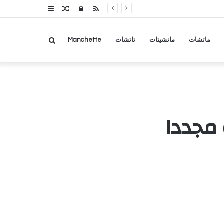
RSS
تسجيل
مقال
عمود
الدخول
عشوائي
جانبي
بحث
ماتشات
مانشيتات
تاتشات
Manchette
عن
 مجددا