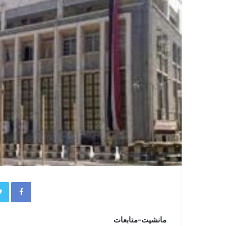
book
مانشيت-متابعات