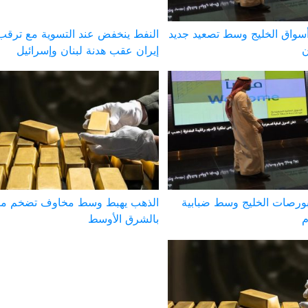
واق الخليج وسط تصعيد جديد
النفط ينخفض عند التسوية مع ترقب 
ن
إيران عقب هدنة لبنان وإسرائيل
ورصات الخليج وسط ضبابية
الذهب يهبط وسط مخاوف تضخم مر
م
بالشرق الأوسط