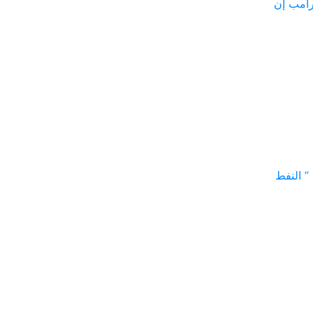
عد قول ترامب إن
” النفط