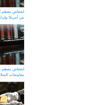
انخفاض معظم أس
بين أمريكا وإيرا
انخفاض معظم ب
مفاوضات السلا