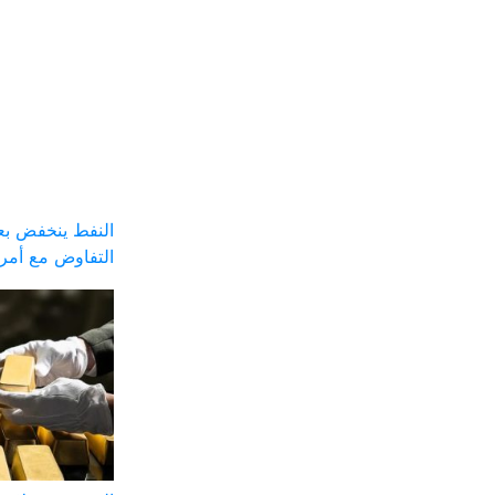
النفط ينخفض بعد
التفاوض مع أمري