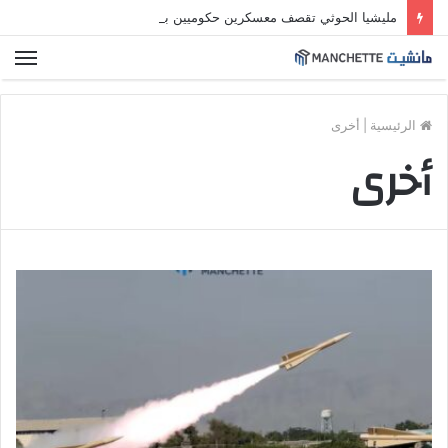
مليشيا الحوثي تقصف معسكرين حكوميين بمأرب وحضرموت بصواريخ ومسيّرات وسقوط قتلى وجرحى
الق
الرئيسية
|
أخرى
أخرى