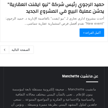
حميد الرجوي رئيس شركة “نيو ايفنت العقارية”
يدشن عملية البيع في المشروع الجديد
أحدث مشروع اداري تجاري لـ “نيو ايفنت” بالعاصمة الإدارية د. حميد الرجوي:
“New event” تقدم أفضل فرص استثمارية عقارية تتماشى…
أكمل القراءة »
الصفحة التالية
عن مانشيت Manchette
مانشيت Manchette .. صحيفة إلكترونية مستقلة تابعة لمؤسسة
بينون للإعلام .. تعنى بالشأن اليمني بمختلف مجالاته الثقافية
والسياسية والاجتماعية و الفكرية و المواضيع المتنوعة .. نسعى
جاهدين لتناول المشهد اليمني بطريقة مميزة وبسيطة .. ونؤمن أن