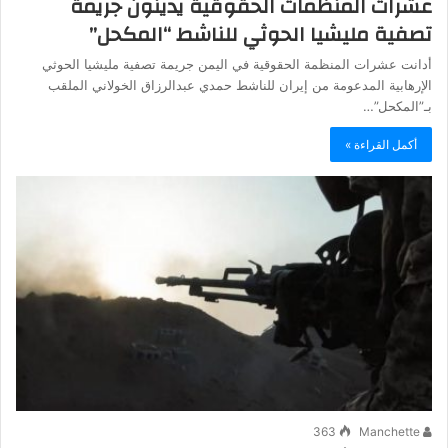
عشرات المنظمات الحقوقية يدينون جريمة
تصفية مليشيا الحوثي للناشط “المكحل”
أدانت عشرات المنظمة الحقوقية في اليمن جريمة تصفية مليشيا الحوثي
الإرهابية المدعومة من إيران للناشط حمدي عبدالرزاق الخولاني الملقب
بـ”المكحل”…
أكمل القراءة »
363
Manchette