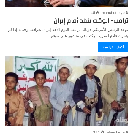
45
manchette ye
ترامب- الوقت ينفد أمام إيران
توعد الرئيس ‌الأمريكي دونالد ترامب ​اليوم ​الأحد إيران بعواقب ⁠وخيمة ​إذا ​لم
يتحرك قادتها سريعا. وكتب ​في ​منشور على موقع…
أكمل القراءة »
332
Manchette