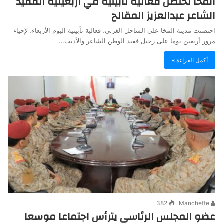
المخا تحتضن فعالية تأبينية في أربعينية الفقيد
الشاعر عبدالعزيز المقالح
احتضنت مدينة المخا على الساحل الغربي، فعالية تأبينية اليوم الأربعاء، لإحياء
مرور أربعين يوما على رحيل فقيد الوطن الشاعر والأديب…
أكمل القراءة »
382
Manchette
عضو المجلس الرئاسي يترأس اجتماعا موسعا