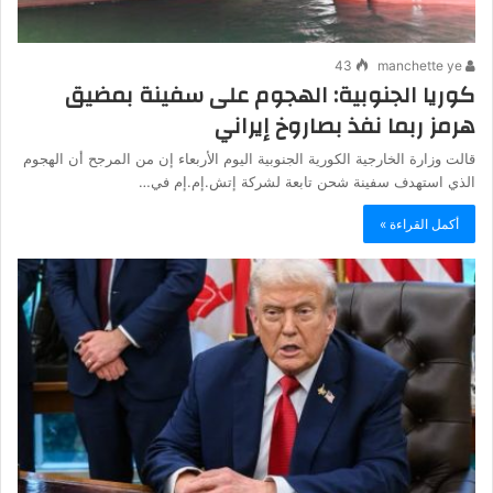
43
manchette ye
كوريا الجنوبية: الهجوم على سفينة بمضيق
هرمز ربما نفذ بصاروخ إيراني
قالت وزارة الخارجية الكورية الجنوبية اليوم الأربعاء إن من المرجح أن الهجوم
الذي استهدف ​سفينة شحن تابعة لشركة إتش.إم.إم في…
أكمل القراءة »