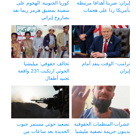
إيران: ضربنا أهدافا مرتبطة
كوريا الجنوبية: الهجوم على
بأمريكا ردا على هجمات
سفينة بمضيق هرمز ربما نفذ
بصاروخ إيراني
ترامب- الوقت ينفد أمام
تحالف حقوقي: ميليشيا
إيران
الحوثي ارتكبت 231 واقعة
تجنيد أطفال
عشرات المنظمات الحقوقية
تصعيد حوثي مستمر جنوب
يدينون جريمة تصفية مليشيا
الحديدة بعد ساعات من