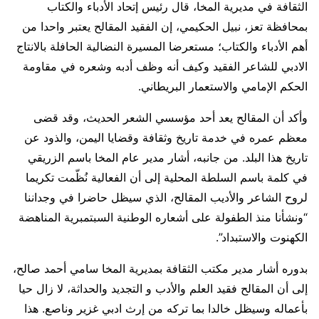
الثقافة في مديرية المخا، قال رئيس إتحاد الأدباء والكتاب
بمحافظة تعز، نبيل الحكيمي، إن الفقيد المقالح يعتبر واحدا من
أهم الأدباء والكتاب؛ مستعرضا المسيرة النضالية الحافلة بالانتاج
الادبي للشاعر الفقيد وكيف أنه وظف أدبه وشعره في مقاومة
الحكم الإمامي والاستعمار البريطاني.
وأكد أن المقالح يعد أحد مؤسسي الشعر الحديث، وقد قضى
معظم عمره في خدمة تاريخ وثقافة وقضايا اليمن، والذود عن
تاريخ هذا البلد. من جانبه، أشار مدير عام المخا باسم الزريقي
في كلمة باسم السلطة المحلية إلى أن الفعالية نُظّمت تكريما
لروح الشاعر والأديب المقالح، الذي سيظل حاضرا في وجداننا
“ونشأنا منذ الطفولة على أشعاره الوطنية السبتمبرية المناهضة
الكهنوت والاستبداد”.
بدوره أشار مدير مكتب الثقافة بمديرية المخا سامي أحمد صالح،
إلى أن المقالح فقيد العلم والأدب و التجديد والحداثة، لا زال حيا
بأعماله وسيظل خالدا بما تركه من إرث ادبي غزير وناصع. هذا