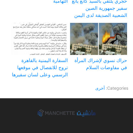
حجري يلتقي بالسيد كانغ يانغ
التهامية
سفير جمهورية الصين
الشعبية الصديقة لدى اليمن
حراك نسوي لإشراك المرأة
السفارة اليمنية بالقاهرة
في مفاوضات السلام
تروج للانفصال في موقعها
الرسمي وعلى لسان سفيرها
Categories:
أخرى