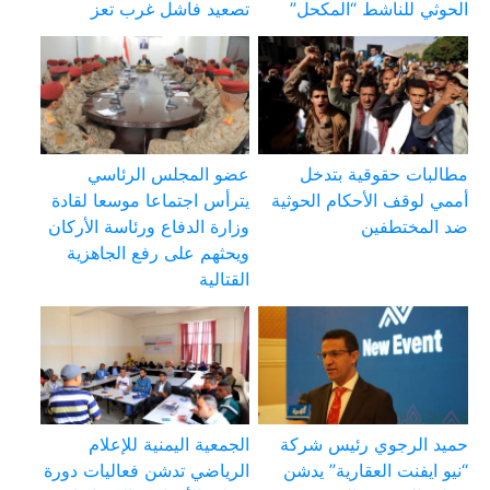
الحوثي للناشط “المكحل”
تصعيد فاشل غرب تعز
مطالبات حقوقية بتدخل
عضو المجلس الرئاسي
أممي لوقف الأحكام الحوثية
يترأس اجتماعا موسعا لقادة
ضد المختطفين
وزارة الدفاع ورئاسة الأركان
ويحثهم على رفع الجاهزية
القتالية
حميد الرجوي رئيس شركة
الجمعية اليمنية للإعلام
“نيو ايفنت العقارية” يدشن
الرياضي تدشن فعاليات دورة