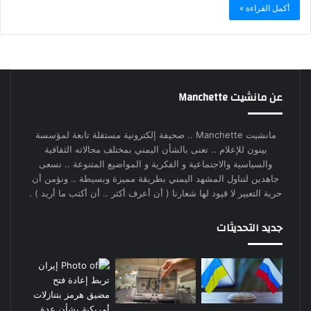
أكمل القراءة »
عن مانشيت Manchette
مانشيت Manchette .. صحيفة إلكترونية مستقلة تابعة لمؤسسة
بينون للإعلام .. تعنى بالشأن اليمني بمختلف مجالاته الثقافية
والسياسية والاجتماعية و الفكرية و المواضيع المتنوعة .. نسعى
جاهدين لتناول المشهد اليمني بطريقة مميزة وبسيطة .. ونؤمن أن
حرية التعبير لا قيود لها شعارنا ( أن أعرف أكثر .. أن أكتب ما أريد ) .
جديد التحديثات