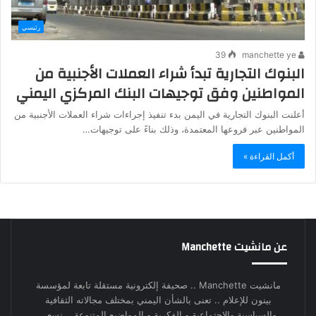
رئيسي
39
manchette ye
البنوك التجارية تبدأ شراء العملات الأجنبية من
المواطنين وفق توجيهات البنك المركزي اليمني
أعلنت البنوك التجارية في اليمن بدء تنفيذ إجراءات شراء العملات الأجنبية من
المواطنين عبر فروعها المعتمدة، وذلك بناءً على توجيهات…
أكمل القراءة »
عن مانشيت Manchette
مانشيت Manchette .. صحيفة إلكترونية مستقلة تابعة لمؤسسة
بينون للإعلام .. تعنى بالشأن اليمني بمختلف مجالاته الثقافية
والسياسية والاجتماعية و الفكرية و المواضيع المتنوعة .. نسعى