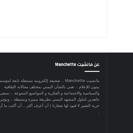
عن مانشيت Manchette
مانشيت Manchette .. صحيفة إلكترونية مستقلة تابعة لمؤس
بينون للإعلام .. تعنى بالشأن اليمني بمختلف مجالاته الثقافية
والسياسية والاجتماعية و الفكرية و المواضيع المتنوعة .. نسعى
جاهدين لتناول المشهد اليمني بطريقة مميزة وبسيطة .. ونؤمن
حرية التعبير لا قيود لها شعارنا ( أن أعرف أكثر .. أن أكتب ما أري
.