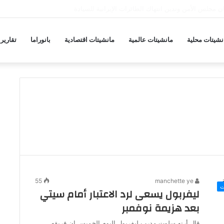
ها على مدينة مأرب ودفاعات الجيش تسقط مسيّرة
نشيتات محلية
مانشيتات عالمية
مانشيتات اقتصادية
بانوراما
تقارير
55
manchette ye
ت
ليفربول يسعى لرد الاعتبار أمام سيتي
بعد هزيمة نوفمبر
قال أرنه سلوت مدرب ليفربول اليوم الخميس إن فريقه