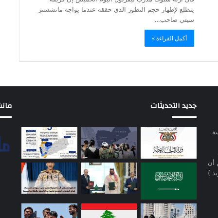
يتطلع لإظهار حجم التطور الذي حققه عندما يواجه مانشستر
سيتي صاحب…
أكمل القراءة »
جديد التحديثات
مانشيت 
سة
 أن
د )