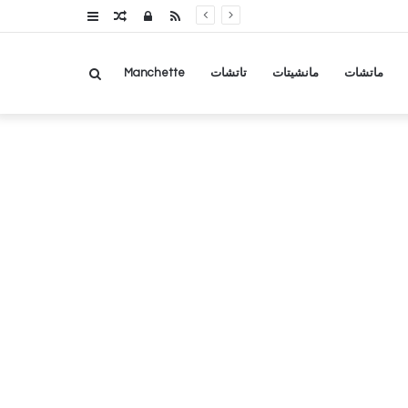
RSS
تسجيل
مقال
عمود
الدخول
عشوائي
جانبي
بحث
ماتشات
مانشيتات
تاتشات
Manchette
عن