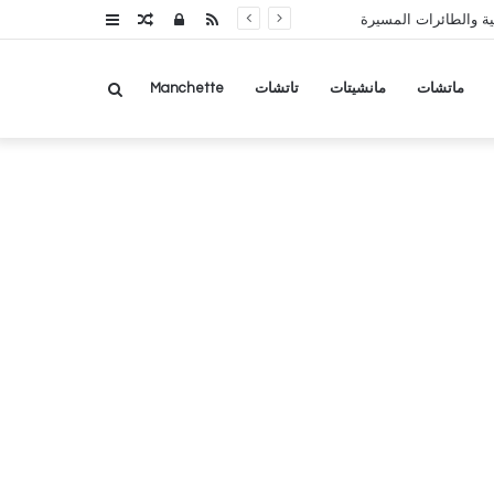
RSS
تسجيل
مقال
عمود
ة والطائرات المسيرة
الدخول
عشوائي
جانبي
بحث
ماتشات
مانشيتات
تاتشات
Manchette
عن