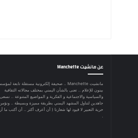
عن مانشيت Manchette
مانشيت Manchette .. صحيفة إلكترونية مستقلة تابعة لمؤس
بينون للإعلام .. تعنى بالشأن اليمني بمختلف مجالاته الثقافية
والسياسية والاجتماعية و الفكرية و المواضيع المتنوعة .. نسعى
جاهدين لتناول المشهد اليمني بطريقة مميزة وبسيطة .. ونؤمن
حرية التعبير لا قيود لها شعارنا ( أن أعرف أكثر .. أن أكتب ما أري
.