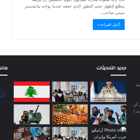
يتطلع لإظهار حجم التطور الذي حققه عندما يواجه مانشستر
سيتي صاحب…
أكمل القراءة »
جديد التحديثات
مانشيت 
سة
 أن
د )