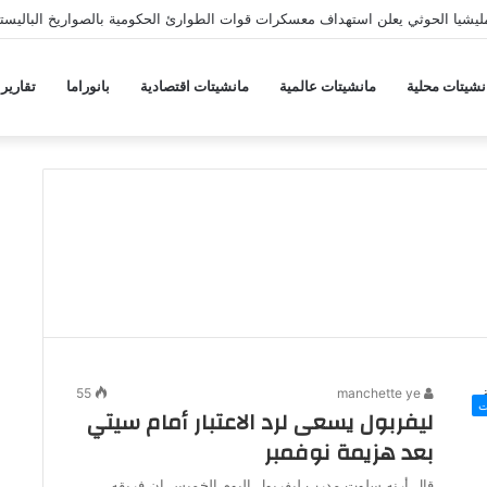
يشيا الحوثي يعلن استهداف معسكرات قوات الطوارئ الحكومية بالصواريخ الباليستي
نشيتات محلية
مانشيتات عالمية
مانشيتات اقتصادية
بانوراما
تقارير
55
manchette ye
ت
ليفربول يسعى لرد الاعتبار أمام سيتي
بعد هزيمة نوفمبر
قال أرنه سلوت مدرب ليفربول اليوم الخميس إن فريقه