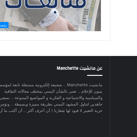
رئيس
عن مانشيت Manchette
مانشيت Manchette .. صحيفة إلكترونية مستقلة تابعة لمؤس
بينون للإعلام .. تعنى بالشأن اليمني بمختلف مجالاته الثقافية
والسياسية والاجتماعية و الفكرية و المواضيع المتنوعة .. نسعى
جاهدين لتناول المشهد اليمني بطريقة مميزة وبسيطة .. ونؤمن
حرية التعبير لا قيود لها شعارنا ( أن أعرف أكثر .. أن أكتب ما أري
.