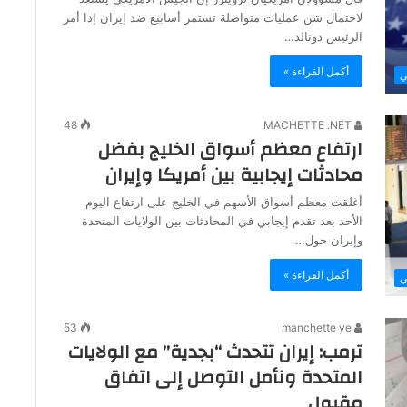
لاحتمال شن عمليات متواصلة تستمر أسابيع ضد إيران إذا أمر
الرئيس دونالد…
أكمل القراءة »
ي
48
MACHETTE .NET
ارتفاع معظم أسواق الخليج بفضل
محادثات إيجابية بين أمريكا وإيران
أغلقت معظم أسواق الأسهم في الخليج على ارتفاع اليوم
الأحد بعد تقدم إيجابي في المحادثات بين الولايات المتحدة
وإيران حول…
أكمل القراءة »
ي
53
manchette ye
ترمب: إيران تتحدث “بجدية” مع الولايات
المتحدة ونأمل التوصل إلى اتفاق
مقبول