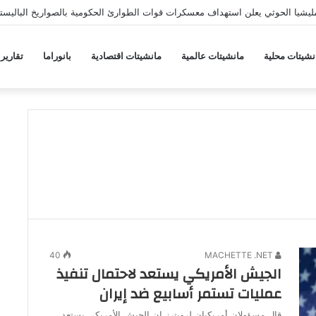
يشيا الحوثي يعلن استهداف معسكرات قوات الطوارئ الحكومية بالصواريخ الباليستي
نشيتات محلية
مانشيتات عالمية
مانشيتات اقتصادية
بانوراما
تقارير
40
MACHETTE .NET
الجيش الأمريكي يستعد لاحتمال تنفيذ
عمليات تستمر أسابيع ضد إيران
قال مسؤولان أمريكيان لرويترز إن الجيش الأمريكي يستعد