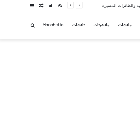
RSS
تسجيل
مقال
عمود
ة والطائرات المسيرة
الدخول
عشوائي
جانبي
بحث
ماتشات
مانشيتات
تاتشات
Manchette
عن