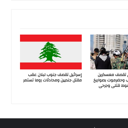
ي تقصف معسكرين
إسرائيل تقصف جنوب لبنان عقب
ب وحضرموت بصواريخ
مقتل جنديين ومحادثات روما تستمر
وط قتلى وجرحى