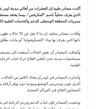
أكدت مصادر طبية إن العشرات من أهالي مدينة لودر شم
الذي يعرف محلياً باسم “المكرفس”، بينما يفتقد مست
مديريات المنطقة الوسطى للدعم والخدمات الطبية اللازم
وأفادت مصادر محلية
ذاتها التي يعرف بها وباء “الشيكونغوليا” أو مابات يطلق
وأضافت المصادر أن بعض الحالات أُسعفت إلى مستشفى
مستشفيات مدينة عدن لتلقي العلاج جراء غياب الرعاي
الطبية.
وأشارت المصادر في لودر إن هناك الكثير من الحالا
أخرى بلودر ومديريتي الوضيع ومودية دون توفر أرقام 
المصابين العلاج في المراكز الصحية.
وبحسب المصادر فإن غياب الدعم وتردي الرعاية في مس
مدينة عدن وهو ما أدى إلى تحمل المواطنين أعباء الن