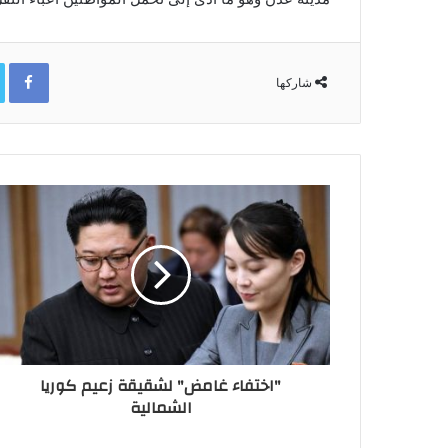
ok
شاركها
"اختفاء غامض" لشقيقة زعيم كوريا
الشمالية