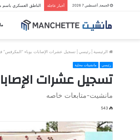
الناطق العسكري باسم مل
الجمعة, أغسطس 7 2026
أخبار عاجلة
ما
الرئيسية
|
رئيسي
|
تسجيل عشرات الإصابات بوباء “المكرفس” في
رئيسي
مانشيتات محلية
تسجيل عشرات الإصابا
مانشيت-متابعات خاصه
543