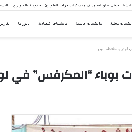
يشيا الحوثي يعلن استهداف معسكرات قوات الطوارئ الحكومية بالصواريخ الباليستي
نشيتات محلية
مانشيتات عالمية
مانشيتات اقتصادية
بانوراما
تقارير
 لودر بمحافظة أبين
ت بوباء “المكرفس” في لود