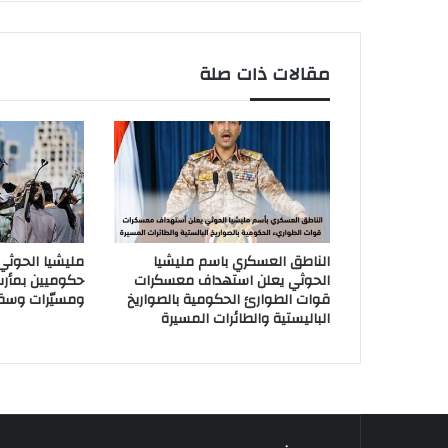
مقالات ذات صلة
الناطق العسكري باسم مليشيا
مليشيا الحوث
الحوثي يعلن استهداف معسكرات
حكوميين بمأر
قوات الطوارئ الحكومية بالصواريخ
ومسيّرات وسق
الباليستية والطائرات المسيرة