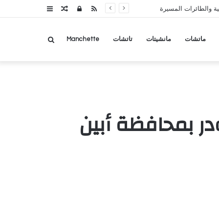
RSS
تسجيل
مقال
عمود
ة والطائرات المسيرة
الدخول
عشوائي
جانبي
بحث
ماتشات
مانشيتات
تاتشات
Manchette
عن
ر بمحافظة أبين