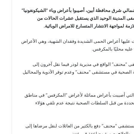
الي شرق محافظة أبين، أصيبوا بأعراض وباء “الشيكونغونيا”
شفى المدينة الوحيد الذي يستقبل عشرات الحالات من
ة لمواجهة الانتشار المتسارع للامراض الوبائية.
 إن ما لا يقل عن 10 حالات ظهرت عليها أعراض الحمى الشديدة وفقدان الشهية، وهي الأعراض
 عليه محليًا بالمكرفس.
 “محنف” الواقع في مديرية لودر فيما نقل آخرون إلى
ة الصحية في مستشفى “محنف” وعدم توفر الأدوية والمحاليل
ت التي أصيبت بأعراض مماثلة لأعراض “المكرفس” في مناطق
محددة من قبل السلطات الصحية نتيجة عدم تلقي هؤلاء
تشفى “محنف” دفع بالكثير من العائلات لنقل مرضاها إلى
قل والعلاج بصورة مضاعفة في عدن.