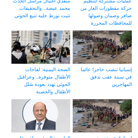
عمليات مشتركة لتنظيم
منفذي اغتيال مراسل الحدث
حركة مقطورات الغاز من
محمد عيضة.. والتحقيقات
صافر وضمان وصولها
تثبت تورط خلية تتبع الحوثي
للمحافظات المحررة
إسبانيا تنصب حاجزا عائما
الصحة اليمنية: لقاحات
في سبتة عقب تدفق
الأطفال متوفرة.. وعراقيل
المهاجرين
الحوثي تهدد بعودة شلل
الأطفال والحصبة