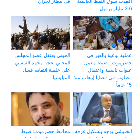
أفقدت سوق النفط العالمية
في مطار نجران
2.6 مليار برميل
عملية نوعية بالعبر في
الحوثي يعتقل عضو المجلس
حضرموت.. ضبط معمل
المحلي بحجة محمد القيسي
عبوات ناسفة واعتقال
على خلفية انتقاده فساد
مطلوب في قضايا إرهاب منذ
الميليشيا
15 عاماً
الخنبشي يوجه بتشكيل غرفة
محافظ حضرموت: ضبط