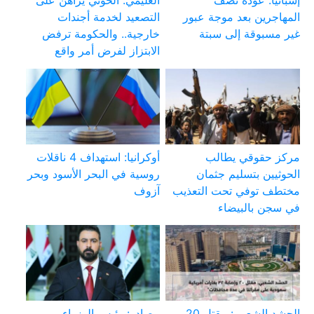
إسبانيا: عودة نصف
العليمي: الحوثي يراهن على
المهاجرين بعد موجة عبور
التصعيد لخدمة أجندات
غير مسبوقة إلى سبتة
خارجية.. والحكومة ترفض
الابتزاز لفرض أمر واقع
مركز حقوقي يطالب
أوكرانيا: استهداف 4 ناقلات
الحوثيين بتسليم جثمان
روسية في البحر الأسود وبحر
مختطف توفي تحت التعذيب
آزوف
في سجن بالبيضاء
الحشد الشعبي: مقتل 20
مصادر: رئيس الوزراء