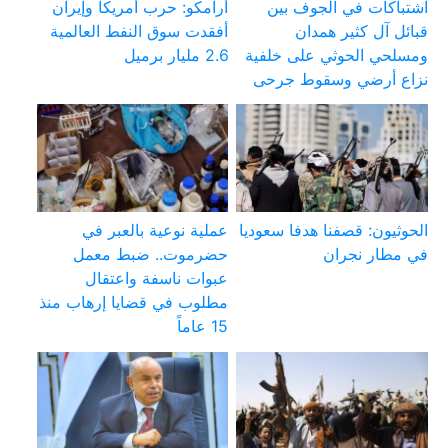
اشتباكات في الجوف بين
أرامكو: حرب أمريكا وإيران
قبائل آل كثير همدان
أفقدت سوق النفط العالمية
ومسلحي الحوثي على خلفية
2.6 مليار برميل
نزاع أرضي وسقوط جرحى
الحوثيون: قصفنا هدفا سعوديا
عملية نوعية بالعبر في
في مطار نجران
حضرموت.. ضبط معمل
عبوات ناسفة واعتقال
مطلوب في قضايا إرهاب منذ
15 عاماً