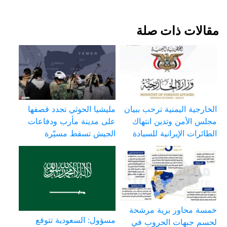
مقالات ذات صلة
الخارجية اليمنية ترحب ببيان
مليشيا الحوثي تجدد قصفها
مجلس الأمن وتدين انتهاك
على مدينة مأرب ودفاعات
الطائرات الإيرانية للسيادة
الجيش تسقط مسيّرة
خمسة محاور برية مرشحة
مسؤول: السعودية تتوقع
لحسم جبهات الحروب في