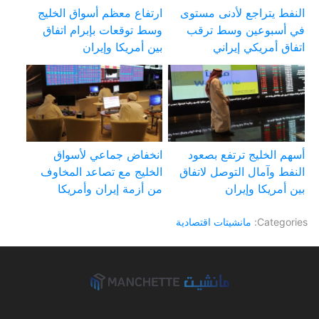
النفط يتراجع لأدنى مستوى
ارتفاع معظم أسواق الخليج
في أسبوعين وسط ترقب
وسط توقعات بإبرام اتفاق
اتفاق أمريكي إيراني
بين أمريكا وإيران
أسهم الخليج ترتفع بصعود
انخفاض جماعي لأسواق
النفط وآمال التوصل لاتفاق
الخليج مع تصاعد المخاوف
بين أمريكا وإيران
من أزمة إيران وأمريكا
Categories:
مانشيتات اقتصادية