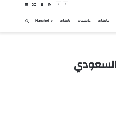
RSS
تسجيل
مقال
عمود
الدخول
عشوائي
جانبي
بحث
ماتشات
مانشيتات
تاتشات
Manchette
عن
 والسعودي