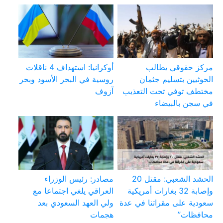
مركز حقوقي يطالب
أوكرانيا: استهداف 4 ناقلات
الحوثيين بتسليم جثمان
روسية في البحر الأسود وبحر
مختطف توفي تحت التعذيب
آزوف
في سجن بالبيضاء
الحشد الشعبي: مقتل 20
مصادر: رئيس الوزراء
وإصابة 32 بغارات أمريكية
العراقي يلغي اجتماعا مع
سعودية على مقراتنا في عدة
ولي العهد السعودي بعد
محافظات”
هجمات