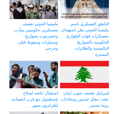
الناطق العسكري باسم
مليشيا الحوثي تقصف
مليشيا الحوثي يعلن استهداف
معسكرين حكوميين بمأرب
معسكرات قوات الطوارئ
وحضرموت بصواريخ
الحكومية بالصواريخ
ومسيّرات وسقوط قتلى
الباليستية والطائرات
وجرحى
المسيرة
إسرائيل تقصف جنوب لبنان
استقبال حاشد لصلاح
عقب مقتل جنديين ومحادثات
بإسطنبول مع قرب انضمامه
روما تستمر
لطرابزون سبور