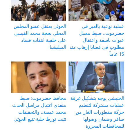
عملية نوعية بالعبر في
الحوثي يعتقل عضو المجلس
حضرموت.. ضبط معمل
المحلي بحجة محمد القيسي
عبوات ناسفة واعتقال
على خلفية انتقاده فساد
مطلوب في قضايا إرهاب منذ
الميليشيا
15 عاماً
الخنبشي يوجه بتشكيل غرفة
محافظ حضرموت: ضبط
عمليات مشتركة لتنظيم
منفذي اغتيال مراسل الحدث
حركة مقطورات الغاز من
محمد عيضة.. والتحقيقات
صافر وضمان وصولها
تثبت تورط خلية تتبع الحوثي
للمحافظات المحررة