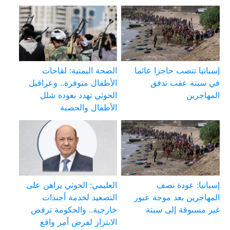
إسبانيا تنصب حاجزا عائما
الصحة اليمنية: لقاحات
في سبتة عقب تدفق
الأطفال متوفرة.. وعراقيل
المهاجرين
الحوثي تهدد بعودة شلل
الأطفال والحصبة
إسبانيا: عودة نصف
العليمي: الحوثي يراهن على
المهاجرين بعد موجة عبور
التصعيد لخدمة أجندات
غير مسبوقة إلى سبتة
خارجية.. والحكومة ترفض
الابتزاز لفرض أمر واقع