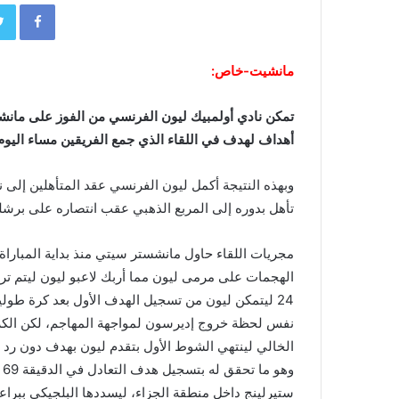
book
مانشيت-خاص:
تمكن نادي أولمبيك ليون الفرنسي من الفوز على مانشس
أهداف لهدف في اللقاء الذي جمع الفريقين مساء اليوم، 
وبهذه النتيجة أكمل ليون الفرنسي عقد المتأهلين إلى 
تأهل بدوره إلى المربع الذهبي عقب انتصاره على برشلو
مجريات اللقاء حاول مانشستر سيتي منذ بداية المبار
الهجمات على مرمى ليون مما أربك لاعبو ليون ليتم تر
24 ليتمكن ليون من تسجيل الهدف الأول بعد كرة طولي
نفس لحظة خروج إديرسون لمواجهة المهاجم، لكن الكر
الخالي لينتهي الشوط الأول بتقدم ليون بهدف دون رد 
و
ستيرلينج داخل منطقة الجزاء، ليسددها البلجيكي ببراع