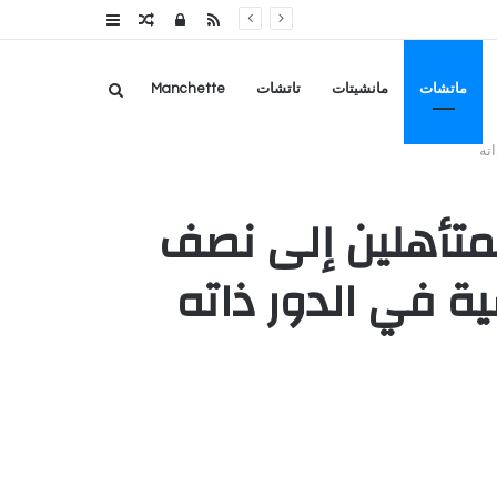
RSS
تسجيل
مقال
عمود
الدخول
عشوائي
جانبي
بحث
ماتشات
مانشيتات
تاتشات
Manchette
ته
عن
متأهلين إلى نصف
ة في الدور ذاته