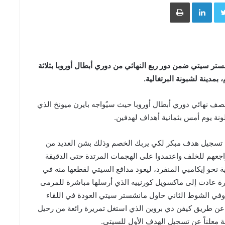
Face
Twitter
LinkedIn
طباعة
تر سيتي ضمن دور ربع النهائي من دوري أبطال أوروبا بثلاثة
بمدينة لشبونة البرتغالية.
نصف نهائي دوري أبطال أوروبا حيث سيُواجه بايرن ميونخ الذي
نة يوم أمس بثمانية أهداف لهدفين.
اة تسجيل هدف مبكر لكي يربك الخصم وذلك بشن العديد من
اجعهم للخلف واعتمدوا على الهجمات المرتدة حتى الدقيقة
ة نحو إيكامبي المنفرد، ليعود مدافع السيتي لقطعها منه في
ة عادت إلى ماكسويل كورنييه الذي أرسلها مباشرة للمرمى
وفي الشوط الثاني حاول مانشستر سيتي العودة في اللقاء
هو ما تحقق له بتسجيل هدف التعادل في الدقيقة 69 عن طريق كيفن دي بروين الذي استغل تمريرة رائعة من رحيل
ة معلناً عن تسجيل الهدف الأول للسيتي.