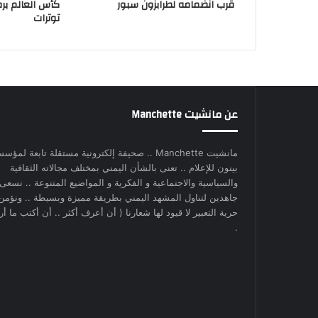
قرب انضمامه لطرابزون سبور
كأس العالم بر
توترات
عن مانشيت Manchette
مانشيت Manchette .. صحيفة إلكترونية مستقلة تابعة لمؤس
بينون للإعلام .. تعنى بالشأن اليمني بمختلف مجالاته الثقافية
والسياسية والاجتماعية و الفكرية و المواضيع المتنوعة .. نسعى
جاهدين لتناول المشهد اليمني بطريقة مميزة وبسيطة .. ونؤمن
حرية التعبير لا قيود لها شعارنا ( أن أعرف أكثر .. أن أكتب ما أري
.