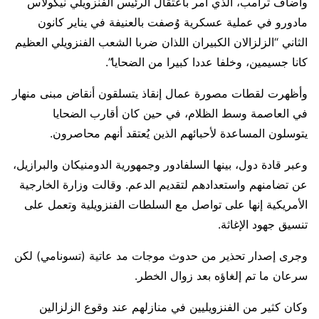
وأضاف ترامب، الذي أمر باعتقال الرئيس الفنزويلي نيكولاس
مادورو في عملية عسكرية وُصفت بالعنيفة في يناير كانون
الثاني “الزلزالان الكبيران ​اللذان ضربا الشعب الفنزويلي ​العظيم
كانا ⁠جسيمين، وخلفا عددا كبيرا من الضحايا”.
وأظهرت لقطات مصورة عمال إنقاذ يتسلقون أنقاض مبنى منهار
في العاصمة وسط الظلام، في حين كان أقارب الضحايا
يتوسلون المساعدة لأحبائهم الذين يُعتقد أنهم محاصرون.
وعبر ⁠قادة دول، بينها السلفادور وجمهورية الدومنيكان والبرازيل،
عن تضامنهم واستعدادهم لتقديم الدعم. وقالت وزارة الخارجية
الأمريكية إنها على تواصل مع السلطات الفنزويلية وتعمل على
تنسيق ⁠جهود ​الإغاثة.
وجرى إصدار تحذير من حدوث موجات مد عاتية (تسونامي) ​لكن
سرعان ما تم إلغاؤه بعد زوال الخطر.
وكان كثير من الفنزويليين في منازلهم عند وقوع ​الزلزالين