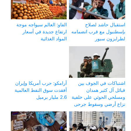
استقبال حاشد لصلاح
الفاو: العالم سيواجه موجة
بإسطنبول مع قرب انضمامه
ارتفاع جديدة في أسعار
لطرابزون سبور
المواد الغذائية
اشتباكات في الجوف بين
أرامكو: حرب أمريكا وإيران
قبائل آل كثير همدان
أفقدت سوق النفط العالمية
ومسلحي الحوثي على خلفية
2.6 مليار برميل
نزاع أرضي وسقوط جرحى