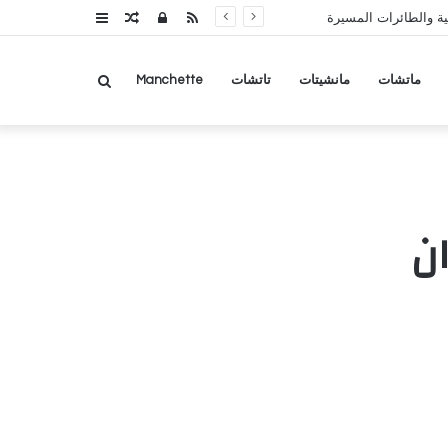
RSS
تسجيل
مقال
عمود
ة والطائرات المسيرة
الدخول
عشوائي
جانبي
بحث
ماتشات
مانشيتات
تاتشات
Manchette
عن
ان