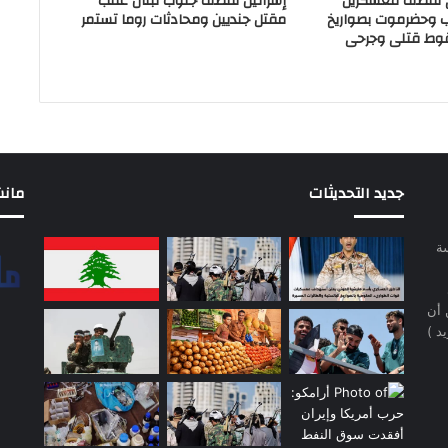
ي تقصف معسكرين
إسرائيل تقصف جنوب لبنان عقب
ب وحضرموت بصواريخ
مقتل جنديين ومحادثات روما تستمر
وط قتلى وجرحى
جديد التحديثات
مانشيت 
سة
 أن
د )