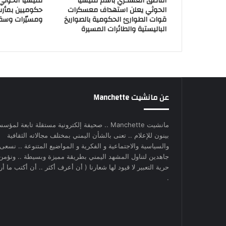
الناطق العسكري باسم مليشيا
مليشيا الحوث
الحوثي يعلن استهداف معسكرات
حكوميين بمأر
قوات الطوارئ الحكومية بالصواريخ
ومسيّرات وسق
الباليستية والطائرات المسيرة
عن مانشيت Manchette
مانشيت Manchette .. صحيفة إلكترونية مستقلة تابعة لمؤس
بينون للإعلام .. تعنى بالشأن اليمني بمختلف مجالاته الثقافية
والسياسية والاجتماعية و الفكرية و المواضيع المتنوعة .. نسعى
جاهدين لتناول المشهد اليمني بطريقة مميزة وبسيطة .. ونؤمن
حرية التعبير لا قيود لها شعارنا ( أن أعرف أكثر .. أن أكتب ما أري
.