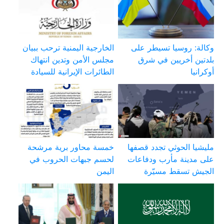
وكالة: روسيا تسيطر على
الخارجية اليمنية ترحب ببيان
بلدتين أخريين في شرق
مجلس الأمن وتدين انتهاك
أوكرانيا
الطائرات الإيرانية للسيادة
مليشيا الحوثي تجدد قصفها
خمسة محاور برية مرشحة
على مدينة مأرب ودفاعات
لحسم جبهات الحروب في
الجيش تسقط مسيّرة
اليمن