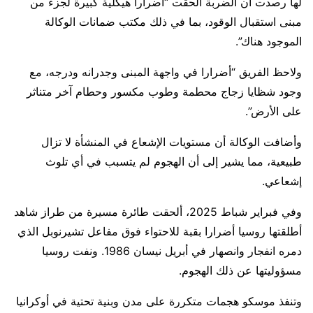
لها رصدت أن الضربة ألحقت “أضرارا هيكلية كبيرة لجزء من
مبنى استقبال الوقود، بما في ذلك مكتب ضمانات الوكالة
الموجود هناك”.
ولاحظ الفريق “أضرارا في واجهة المبنى وجدرانه ودرجه، مع
وجود شظايا زجاج محطمة وطوب مكسور وحطام آخر متناثر
على ⁠الأرض”.
وأضافت الوكالة أن مستويات الإشعاع في المنشأة لا تزال
طبيعية، مما يشير إلى أن الهجوم لم يتسبب في أي ​تلوث
إشعاعي.
وفي فبراير شباط 2025، ألحقت طائرة مسيرة من طراز ​شاهد
أطلقتها ⁠روسيا أضرارا بقبة للاحتواء فوق مفاعل تشيرنوبل الذي
دمره انفجار وانصهار في أبريل نيسان 1986. ونفت روسيا
مسؤوليتها عن ذلك الهجوم.
وتنفذ موسكو هجمات متكررة على مدن وبنية ⁠تحتية ​في أوكرانيا