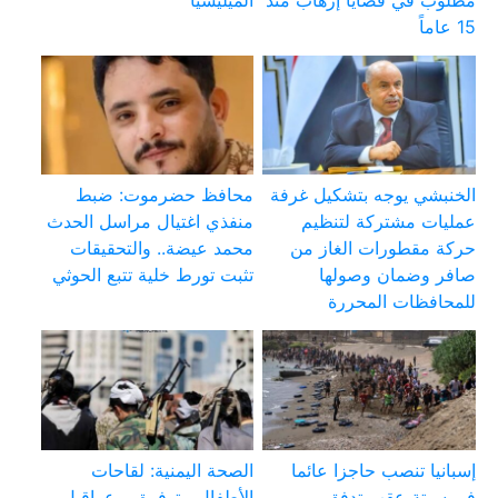
مطلوب في قضايا إرهاب منذ
الميليشيا
15 عاماً
الخنبشي يوجه بتشكيل غرفة
محافظ حضرموت: ضبط
عمليات مشتركة لتنظيم
منفذي اغتيال مراسل الحدث
حركة مقطورات الغاز من
محمد عيضة.. والتحقيقات
صافر وضمان وصولها
تثبت تورط خلية تتبع الحوثي
للمحافظات المحررة
إسبانيا تنصب حاجزا عائما
الصحة اليمنية: لقاحات
في سبتة عقب تدفق
الأطفال متوفرة.. وعراقيل