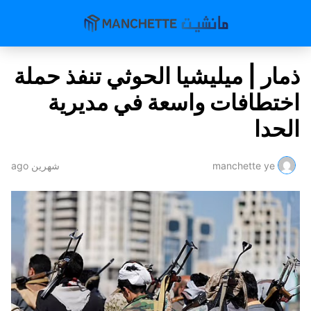
ذمار | ميليشيا الحوثي تنفذ حملة
اختطافات واسعة في مديرية
الحدا
manchette ye
شهرين ago