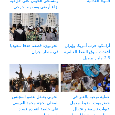
المواد الغذائية
ومسلحي الحوثي على خلفية
نزاع أرضي وسقوط جرحى
أرامكو: حرب أمريكا وإيران
الحوثيون: قصفنا هدفا سعوديا
أفقدت سوق النفط العالمية
في مطار نجران
2.6 مليار برميل
عملية نوعية بالعبر في
الحوثي يعتقل عضو المجلس
حضرموت.. ضبط معمل
المحلي بحجة محمد القيسي
عبوات ناسفة واعتقال
على خلفية انتقاده فساد