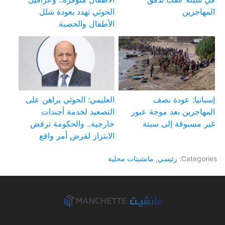
المهاجرين
الحوثي تهدد بعودة شلل
الأطفال والحصبة
إسبانيا: عودة نصف
العليمي: الحوثي يراهن على
المهاجرين بعد موجة عبور
التصعيد لخدمة أجندات
غير مسبوقة إلى سبتة
خارجية.. والحكومة ترفض
الابتزاز لفرض أمر واقع
Categories:
رئيسي
,
مانشيتات محلية