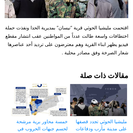
اقتحمت مليشيا الحوثي قرية “نيسان” بمديرية الحدا ونفذت حملة
اختطافات واسعة طالت عدداً من المواطنين عقب انتشار مقطع
فيديو يظهر ابناء القرية وهم معترضون على ترديد أحد عناصرها
شعار الصرخة وفق مصادر محلية .
مقالات ذات صلة
مليشيا الحوثي تجدد قصفها
خمسة محاور برية مرشحة
على مدينة مأرب ودفاعات
لحسم جبهات الحروب في