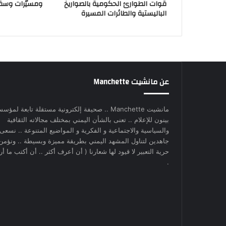
قوات الطوارئ الحكومية بالصواريخ
ومسيّرات وسق
الباليستية والطائرات المسيرة
عن مانشيت Manchette
مانشيت Manchette .. صحيفة إلكترونية مستقلة تابعة لمؤس
بينون للإعلام .. تعنى بالشأن اليمني بمختلف مجالاته الثقافية
والسياسية والاجتماعية و الفكرية و المواضيع المتنوعة .. نسعى
جاهدين لتناول المشهد اليمني بطريقة مميزة وبسيطة .. ونؤمن
حرية التعبير لا قيود لها شعارنا ( أن أعرف أكثر .. أن أكتب ما أري
.