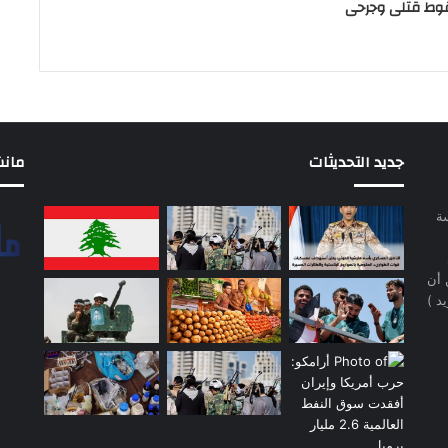
وط قتلى وجرحى
جديد التحديثات
مانشيت 
سة
 أن
د )