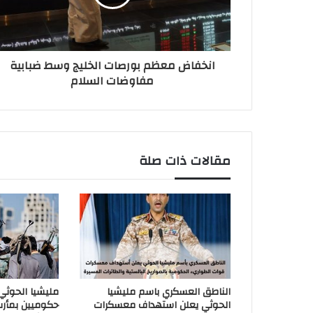
انخفاض معظم بورصات الخليج وسط ضبابية
مفاوضات السلام
مقالات ذات صلة
الناطق العسكري باسم مليشيا
مليشيا الحوث
الحوثي يعلن استهداف معسكرات
حكوميين بمأر