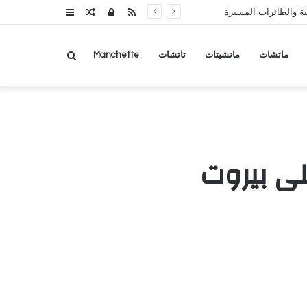
RSS
تسجيل
مقال
عمود
ة والطائرات المسيرة
الدخول
عشوائي
جانبي
بحث
ماتشات
مانشيتات
تاتشات
Manchette
عن
ى بيروت