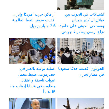
اشتباكات في الجوف بين
أرامكو: حرب أمريكا وإيران
قبائل آل كثير همدان
أفقدت سوق النفط العالمية
ومسلحي الحوثي على خلفية
2.6 مليار برميل
نزاع أرضي وسقوط جرحى
الحوثيون: قصفنا هدفا سعوديا
عملية نوعية بالعبر في
في مطار نجران
حضرموت.. ضبط معمل
عبوات ناسفة واعتقال
مطلوب في قضايا إرهاب منذ
15 عاماً