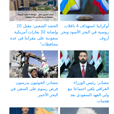
أوكرانيا: استهداف 4 ناقلات
الحشد الشعبي: مقتل 20
روسية في البحر الأسود وبحر
وإصابة 32 بغارات أمريكية
آزوف
سعودية على مقراتنا في عدة
محافظات”
مصادر: رئيس الوزراء
مصادر: الحوثيون يدرسون
العراقي يلغي اجتماعا مع
فرض رسوم على السفن في
ولي العهد السعودي بعد
البحر الأحمر
هجمات