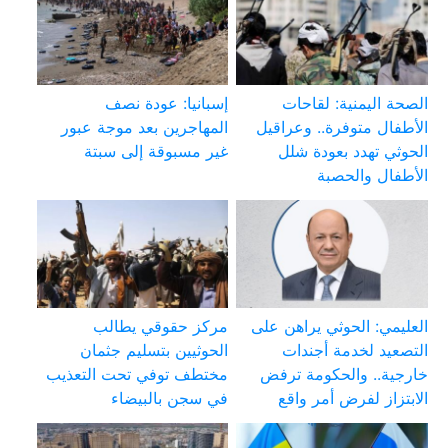
الصحة اليمنية: لقاحات
إسبانيا: عودة نصف
الأطفال متوفرة.. وعراقيل
المهاجرين بعد موجة عبور
الحوثي تهدد بعودة شلل
غير مسبوقة إلى سبتة
الأطفال والحصبة
العليمي: الحوثي يراهن على
مركز حقوقي يطالب
التصعيد لخدمة أجندات
الحوثيين بتسليم جثمان
خارجية.. والحكومة ترفض
مختطف توفي تحت التعذيب
الابتزاز لفرض أمر واقع
في سجن بالبيضاء