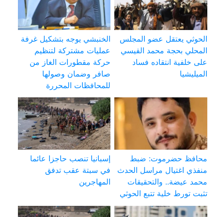
الحوثي يعتقل عضو المجلس
الخنبشي يوجه بتشكيل غرفة
المحلي بحجة محمد القيسي
عمليات مشتركة لتنظيم
على خلفية انتقاده فساد
حركة مقطورات الغاز من
الميليشيا
صافر وضمان وصولها
للمحافظات المحررة
محافظ حضرموت: ضبط
إسبانيا تنصب حاجزا عائما
منفذي اغتيال مراسل الحدث
في سبتة عقب تدفق
محمد عيضة.. والتحقيقات
المهاجرين
تثبت تورط خلية تتبع الحوثي