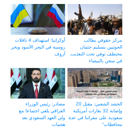
مركز حقوقي يطالب
أوكرانيا: استهداف 4 ناقلات
الحوثيين بتسليم جثمان
روسية في البحر الأسود وبحر
مختطف توفي تحت التعذيب
آزوف
في سجن بالبيضاء
الحشد الشعبي: مقتل 20
مصادر: رئيس الوزراء
وإصابة 32 بغارات أمريكية
العراقي يلغي اجتماعا مع
سعودية على مقراتنا في عدة
ولي العهد السعودي بعد
محافظات”
هجمات