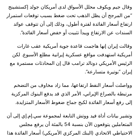
وقال ⁠جيم ويكوف محلل الأسواق لدى أمريكان جولد إكستشينج
“من المرجح أن ​يظل الذهب تحت ضغط بسبب توقعات استمرار
ارتفاع أسعار الفائدة ​لفترة أطول، وذلك إلى أن تتوقف عوائد
السندات عن الارتفاع ويبدأ تثبيت أو خفض أسعار الفائدة”.
وقالت إيران إنها هاجمت قاعدة جوية أمريكية عقب غارات
أمريكية استهدفت مواقع عسكرية إيرانية مطلع الأسبوع. لكن
الرئيس الأمريكي دونالد ترامب قال إن المحادثات مستمرة مع
إيران “بوتيرة متسارعة”.
وواصلت أسعار النفط ‌ارتفاعها، ⁠مما زاد مخاوف من التضخم
مرتبطة بالصراع الإيراني، الأمر الذي قد يدفع البنوك المركزية
إلى رفع أسعار الفائدة لكبح جماح ضغوط الأسعار المتزايدة.
وتشير بيانات أداة فيد ووتش التابعة لمجموعة سي.إم.إي إلى أن ​
المتعاملين يتوقعون الآن بنسبة 54 بالمئة ​أن يرفع ⁠مجلس
الاحتياطي الاتحادي (البنك المركزي الأمريكي) أسعار الفائدة هذا