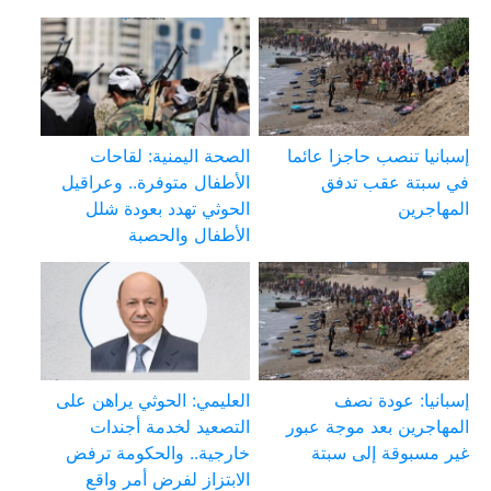
إسبانيا تنصب حاجزا عائما
الصحة اليمنية: لقاحات
في سبتة عقب تدفق
الأطفال متوفرة.. وعراقيل
المهاجرين
الحوثي تهدد بعودة شلل
الأطفال والحصبة
إسبانيا: عودة نصف
العليمي: الحوثي يراهن على
المهاجرين بعد موجة عبور
التصعيد لخدمة أجندات
غير مسبوقة إلى سبتة
خارجية.. والحكومة ترفض
الابتزاز لفرض أمر واقع