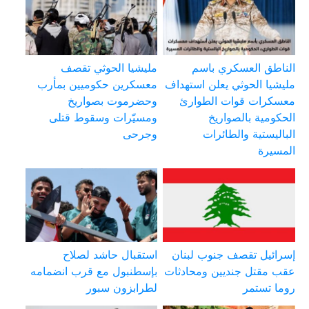
الناطق العسكري باسم
مليشيا الحوثي تقصف
مليشيا الحوثي يعلن استهداف
معسكرين حكوميين بمأرب
معسكرات قوات الطوارئ
وحضرموت بصواريخ
الحكومية بالصواريخ
ومسيّرات وسقوط قتلى
الباليستية والطائرات
وجرحى
المسيرة
إسرائيل تقصف جنوب لبنان
استقبال حاشد لصلاح
عقب مقتل جنديين ومحادثات
بإسطنبول مع قرب انضمامه
روما تستمر
لطرابزون سبور