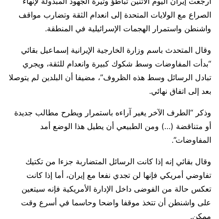
أرجعت إيران اليوم الاثنين تباطؤ وتيرة الجهود المبذولة لإنهاء
الصراع مع الولايات المتحدة إلى انعدام الثقة وتضارب ​مواقف
واشنطن واستمرار الهجمات الإسرائيلية في المنطقة.
وقال المتحدث باسم وزارة ‌الخارجية الإيرانية إسماعيل بقائي
“بدأت المفاوضات وسط شكوك كبيرة وانعدام للثقة، ويجري
تبادل الرسائل وسط هذه الظروف”، مضيفا أن البلدين لم يتوصلا
بعد إلى اتفاق نهائي.
وذكر “الطرف الآخر يغير آراءه باستمرار ويطرح مطالب جديدة
أو متناقضة (…) ومن الطبيعي أن يطيل هذا الوضع أمد
المفاوضات”.
وقال بقائي إنه إذا كانت ⁠الرسائل المتضاربة جزءا من تكتيك
تفاوضي أمريكي فإنها لن تجدي ​نفعا مع إيران، أما إذا كانت
تعكس حالة من الفوضى داخل الإدارة ​الأمريكية فإنه سيتعين
على واشنطن أن تتخذ موقفا واضحا وحاسما في أسرع وقت
ممكن.