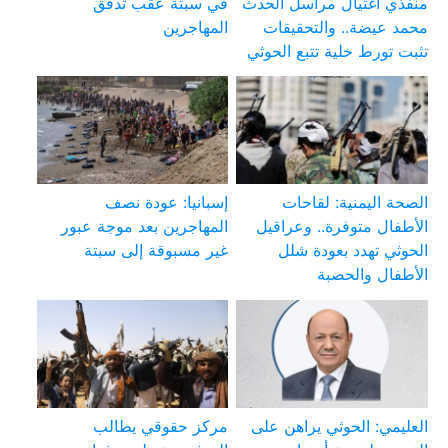
منفذي اغتيال مراسل الحدث
في سبتة عقب تدفق
محمد عيضة.. والتحقيقات
المهاجرين
تثبت تورط خلية تتبع الحوثي
الصحة اليمنية: لقاحات
إسبانيا: عودة نصف
الأطفال متوفرة.. وعراقيل
المهاجرين بعد موجة عبور
الحوثي تهدد بعودة شلل
غير مسبوقة إلى سبتة
الأطفال والحصبة
العليمي: الحوثي يراهن على
مركز حقوقي يطالب