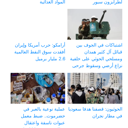
لطرابزون سبور
المواد الغذائية
اشتباكات في الجوف بين
أرامكو: حرب أمريكا وإيران
قبائل آل كثير همدان
أفقدت سوق النفط العالمية
ومسلحي الحوثي على خلفية
2.6 مليار برميل
نزاع أرضي وسقوط جرحى
الحوثيون: قصفنا هدفا سعوديا
عملية نوعية بالعبر في
في مطار نجران
حضرموت.. ضبط معمل
عبوات ناسفة واعتقال