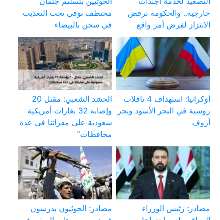
التصعيد لخدمة أجندات
الحوثيين بتسليم جثمان
خارجية.. والحكومة ترفض
مختطف توفي تحت التعذيب
الابتزاز لفرض أمر واقع
في سجن بالبيضاء
أوكرانيا: استهداف 4 ناقلات
الحشد الشعبي: مقتل 20
روسية في البحر الأسود وبحر
وإصابة 32 بغارات أمريكية
آزوف
سعودية على مقراتنا في عدة
محافظات”
مصادر: رئيس الوزراء
مصادر: الحوثيون يدرسون