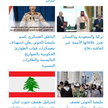
تركيا والسعودية وباكستان
الناطق العسكري باسم
تعزز علاقاتها الأمنية عبر
مليشيا الحوثي يعلن استهداف
اتفاقية دفاع
معسكرات قوات الطوارئ
الحكومية بالصواريخ
الباليستية والطائرات
المسيرة
مليشيا الحوثي تقصف
إسرائيل تقصف جنوب لبنان
معسكرين حكوميين بمأرب
عقب مقتل جنديين ومحادثات