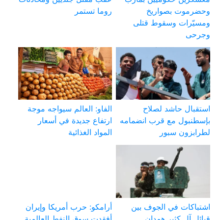
وحضرموت بصواريخ
روما تستمر
ومسيّرات وسقوط قتلى
وجرحى
استقبال حاشد لصلاح
الفاو: العالم سيواجه موجة
بإسطنبول مع قرب انضمامه
ارتفاع جديدة في أسعار
لطرابزون سبور
المواد الغذائية
اشتباكات في الجوف بين
أرامكو: حرب أمريكا وإيران
قبائل آل كثير همدان
أفقدت سوق النفط العالمية