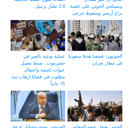
ومسلحي الحوثي على خلفية
2.6 مليار برميل
نزاع أرضي وسقوط جرحى
الحوثيون: قصفنا هدفا سعوديا
عملية نوعية بالعبر في
في مطار نجران
حضرموت.. ضبط معمل
عبوات ناسفة واعتقال
مطلوب في قضايا إرهاب منذ
15 عاماً
الحوثي يعتقل عضو المجلس
الخنبشي يوجه بتشكيل غرفة