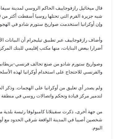
قال ميخائيل رازفوجاييف الحاكم الروسي لمدينة سيفا
وإن أوكرانيا استخدمت صواريخ ستورم شادو في الهجوم
وأضاف رازفوجاييف عبر تطبيق تيليجرام أن البيانات الأ
أضرارا ببعض البنايات، منها مكتب إقليمي للبنك المركزي
وصواريخ ستورم شادو من صنع تحالف فرنسي-بريطاني.
والفرنسي للاحتجاج على استخدام ​أوكرانيا لهذه الأسلحة
ولم يصدر أي تعليق من أوكرانيا على الهجمات. وذكر الج
لتدمير مركز قيادة وتحكم واتصالات ​روسي في منطقة 
من جهة أخرى، ذكرت سفيتلانا ‌كامبولوفا ⁠رئيسة بلدية م
شخصين أصيبا في المدينة الواقعة شرقي الحدود مع أ
اليوم.