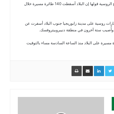
ونقلت وكالة ​إنترفاكس للأنباء الروسية ​عن وزارة ⁠الدفاع الروسية قولها إن البلاد أسقطت 140 طائرة مسيرة خلال
ارات روسية على مدينة زابوريجيا جنوب البلاد ​أسفرت عن
الجو الأوكراني إن روسيا أطلقت 163 ⁠طائرة مسيرة على البلاد منذ الساعة السادسة مساء بالتوقيت
Facebo
Twitter
LinkedIn
مشاركة عبر البريد
طباعة