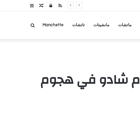
RSS
تسجيل
مقال
عمود
الدخول
عشوائي
جانبي
بحث
ماتشات
مانشيتات
تاتشات
Manchette
عن
رم شادو في هجوم