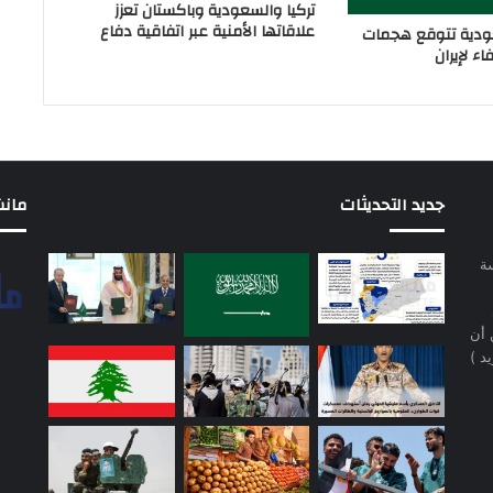
تركيا والسعودية وباكستان تعزز
علاقاتها الأمنية عبر اتفاقية دفاع
دية تتوقع هجمات
ء لإيران
جديد التحديثات
مانشيت 
سة
 أن
د )