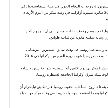
ستوبول إن وحدات الدفاع الجوي في ميناء سيفاستوبول في
شبه جزيرة ​القرم التي تحتلها روسيا أسقطت أكثر من 20 طائرة ‌مسيرة أوكرانية في وقت مبكر من اليوم الأربعاء،
.
ولية تفيد بعدم وقوع إصابات، مشيرا إلى أن الهجوم ألحق
 وبناية سكنية مكونة ⁠من ثمانية طوابق.
 ​واستدعت روسيا في وقت سابق السفيرين البريطاني
. وضمت روسيا شبه جزيرة القرم من أوكرانيا في 2014.
يش الأوكراني يوم الاثنين ​أنه استخدم صواريخ ستورم شادو
لوجانسك شرق أوكرانيا الخاضعة لسيطرة روسيا.
دينة تاجانروج الساحلية بجنوب روسيا عبر تطبيق تيليجرام أن
وكرانيا بعدما أسقطت روسيا صاروخا في وقت مبكر من صباح