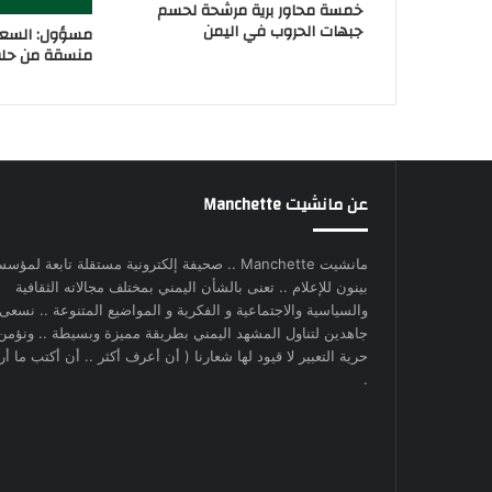
خمسة محاور برية مرشحة لحسم
جبهات الحروب في اليمن
مسؤول: السعو
منسقة من حلفا
عن مانشيت Manchette
مانشيت Manchette .. صحيفة إلكترونية مستقلة تابعة لمؤس
بينون للإعلام .. تعنى بالشأن اليمني بمختلف مجالاته الثقافية
والسياسية والاجتماعية و الفكرية و المواضيع المتنوعة .. نسعى
جاهدين لتناول المشهد اليمني بطريقة مميزة وبسيطة .. ونؤمن
حرية التعبير لا قيود لها شعارنا ( أن أعرف أكثر .. أن أكتب ما أري
.